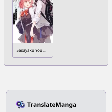
Sasayaku You ni
Koi wo Utau:
Koushiki Comic
Anthology
TranslateManga