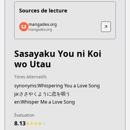
Sources de lecture
mangadex.org
mangadex.org
mangadex.org
mangadex.org
https://mangadex.org/title/db82b170-aa37-4e4c-
Sasayaku You ni Koi
wo Utau
Titres Alternatifs
synonyms:Whispering You a Love Song
ja:ささやくように恋を唄う
en:Whisper Me a Love Song
Évaluation
8.13
★
★
★
★
★