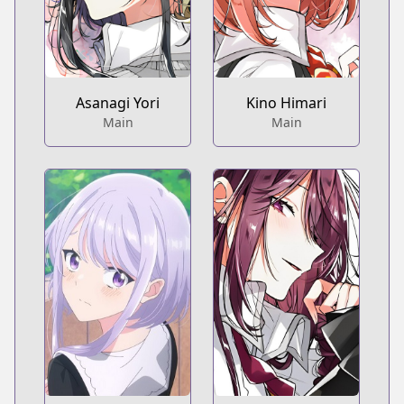
Asanagi Yori
Kino Himari
Main
Main