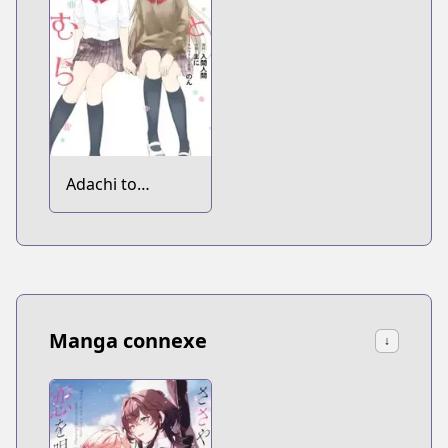
Adachi to
Shimamura
Manga connexe
↓