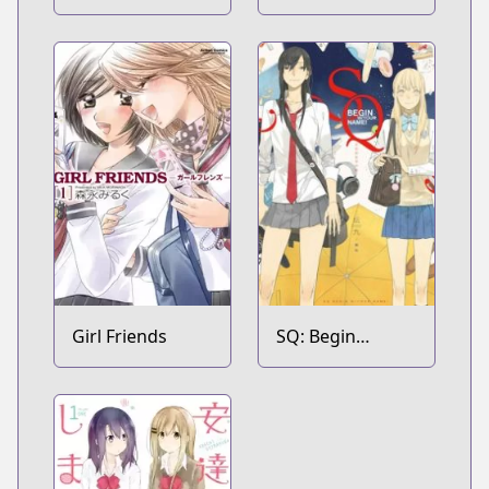
Naru
Fields wo Mou
Ichido
Girl Friends
SQ: Begin
W/Your Name!