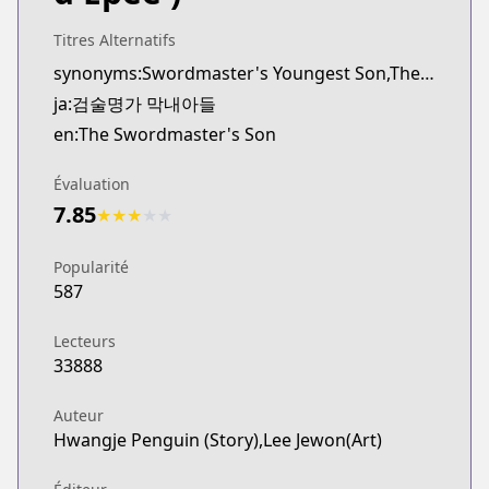
Titres Alternatifs
synonyms:Swordmaster's Youngest Son,The Youngest Son of a Master Swordsman,Geomsul Myeongga Mangnaeadeul
ja:검술명가 막내아들
en:The Swordmaster's Son
Évaluation
7.85
★
★
★
★
★
Popularité
587
Lecteurs
33888
Auteur
Hwangje Penguin (Story),Lee Jewon(Art)