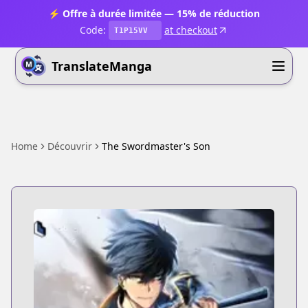
⚡ Offre à durée limitée — 15% de réduction
Code:
at checkout
T1P15VV
TranslateManga
Home
Découvrir
The Swordmaster's Son