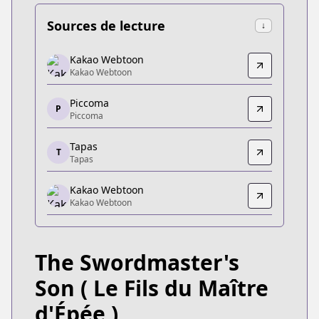
Sources de lecture
↓
Kakao Webtoon
Kakao Webtoon
Kakao Webtoon
Kakao Webtoon
https://tw.kakaowebtoon.com/content/劍術名
Piccoma
Piccoma
P
Piccoma
Piccoma
https://piccoma.com/web/product/112347
Tapas
T
Tapas
Tapas
Tapas
Kakao Webtoon
https://tapas.io/series/the-swordmasters-son/info
Kakao Webtoon
Kakao Webtoon
Kakao Webtoon
https://webtoon.kakao.com/content/검술명가-막
The Swordmaster's
KakaoPage
KakaoPage
Son
( Le Fils du Maître
https://page.kakao.com/content/59264548
d'Épée )