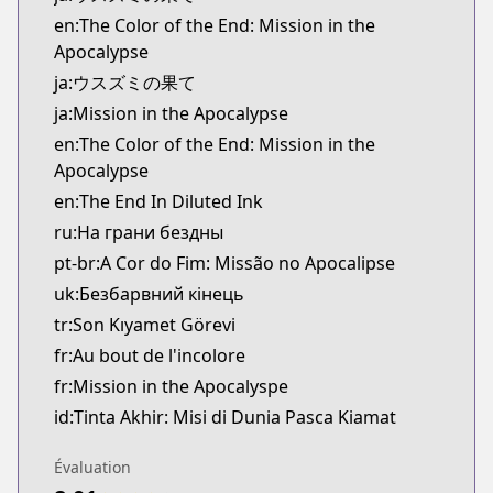
Kitsu
en:The Color of the End: Mission in the
https://kitsu.app/manga/62872
Apocalypse
CDJapan
ja:ウスズミの果て
CDJapan
ja:Mission in the Apocalypse
https://www.anime-planet.com/manga/https://ww
en:The Color of the End: Mission in the
MangaUpdates
Apocalypse
MangaUpdates
https://www.mangaupdates.com/series.html?id=f
en:The End In Diluted Ink
Book☆Walker
ru:На грани бездны
Book☆Walker
pt-br:A Cor do Fim: Missão no Apocalipse
https://bookwalker.jp/series/410385
uk:Безбарвний кінець
tr:Son Kıyamet Görevi
fr:Au bout de l'incolore
fr:Mission in the Apocalyspe
id:Tinta Akhir: Misi di Dunia Pasca Kiamat
Évaluation