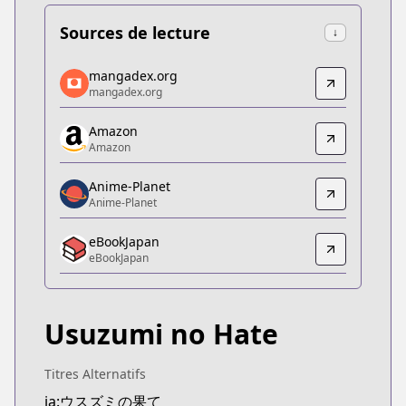
Sources de lecture
↓
mangadex.org
mangadex.org
mangadex.org
mangadex.org
https://mangadex.org/title/e05dd982-6d09-4f3d-
Amazon
Amazon
Amazon
Amazon
https://www.amazon.co.jp/dp/B0C3HB5V1T
Anime-Planet
Anime-Planet
Anime-Planet
Anime-Planet
eBookJapan
https://www.anime-planet.com/manga/the-color-of
eBookJapan
eBookJapan
eBookJapan
https://ebookjapan.yahoo.co.jp/books/758752/
Usuzumi no Hate
Official Raw
Official Raw
https://www.harta.jp/articles/001016.html
Titres Alternatifs
Kitsu
ja:ウスズミの果て