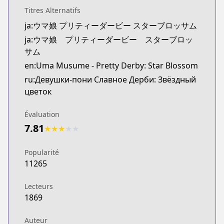
Kitsu
Titres Alternatifs
Kitsu
ja:ウマ娘 プリティーダービー スターブロッサム
https://kitsu.app/manga/69666
ja:ウマ娘 プリティーダービー スターブロッ
MangaUpdates
サム
MangaUpdates
https://www.mangaupdates.com/series.html?id=o
en:Uma Musume - Pretty Derby: Star Blossom
Book☆Walker
ru:Девушки-пони Славное Дерби: Звёздный
Book☆Walker
цветок
https://bookwalker.jp/series/430103/list
Évaluation
7.81
★
★
★
★
★
Popularité
11265
Lecteurs
1869
Auteur