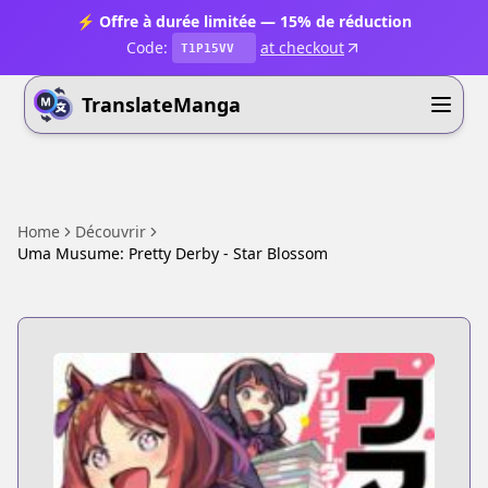
⚡ Offre à durée limitée — 15% de réduction
Code:
at checkout
T1P15VV
TranslateManga
Home
Découvrir
Uma Musume: Pretty Derby - Star Blossom