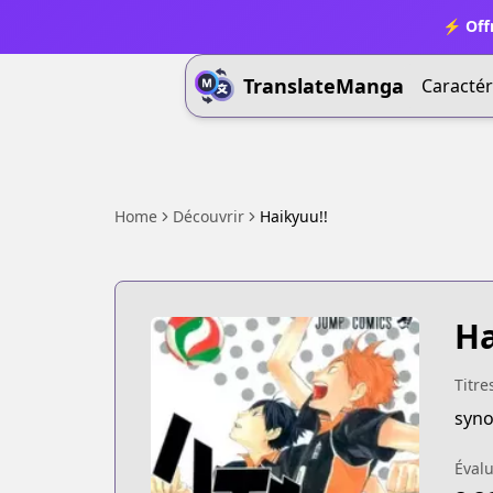
⚡ Offr
TranslateManga
Caractér
Home
Découvrir
Haikyuu!!
Ha
Titre
syno
Évalu