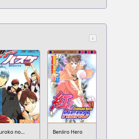
↓
uroko no
Beniiro Hero