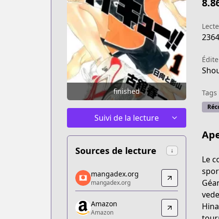
8.8
Lect
236
Édite
Shou
finished
Tags
Réc
Suivi de la lecture
Ape
Sources de lecture
↓
Le c
mangadex.org
spor
mangadex.org
mangadex.org
Géan
mangadex.org
https://mangadex.org/title/8f8b7cb0-
vede
Amazon
Amazon
Hina
Amazon
Amazon
tour