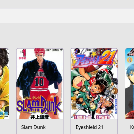
s/100014
Slam Dunk
Eyeshield 21
K