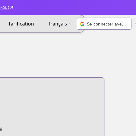
ckout
Tarification
français
Se connecter avec Google
é