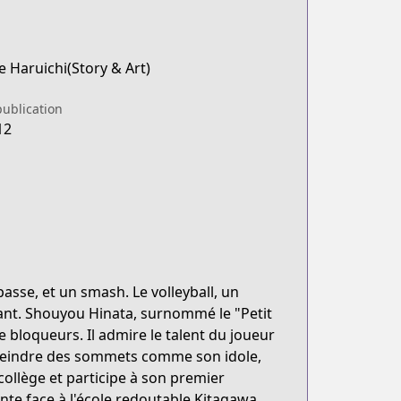
 Haruichi(Story & Art)
publication
12
passe, et un smash. Le volleyball, un
sant. Shouyou Hinata, surnommé le "Petit
bloqueurs. Il admire le talent du joueur
atteindre des sommets comme son idole,
ollège et participe à son premier
te face à l'école redoutable Kitagawa