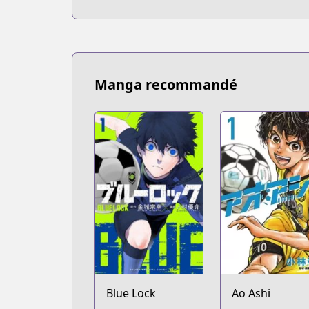
Official Site
Official Site
https://jumptoon.com/series/JT00027
MANGA Plus
MANGA Plus
Manga recommandé
https://mangaplus.shueisha.co.jp/title
Blue Lock
Ao Ashi