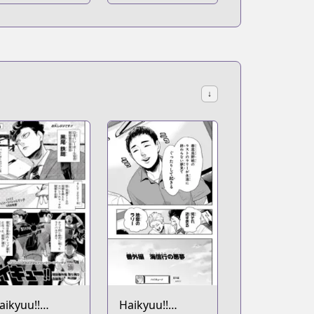
asket
↓
aikyuu!!
Haikyuu!!