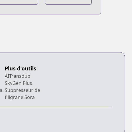
okubetsu
Bangai-hen:
angai-hen:
Nobuyuki Kai no
atsuri
Akumu
utatabi
Plus d'outils
AITransdub
SkyGen Plus
a.
Suppresseur de
filigrane Sora