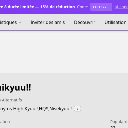
e à durée limitée — 15% de réduction
|
Code:
at che
T1P15VV
istiques
Inviter des amis
Découvrir
Utilisation
ikyuu!!
s Alternatifs
nyms:High Kyuu!!,HQ!!,Nisekyuu!!
↓
ation
Popularit