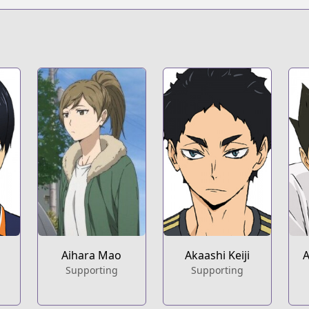
s.html?id=70999
ters/haikyu
ters/haikyu
Aihara Mao
Akaashi Keiji
A
Supporting
Supporting
/haikyu.html