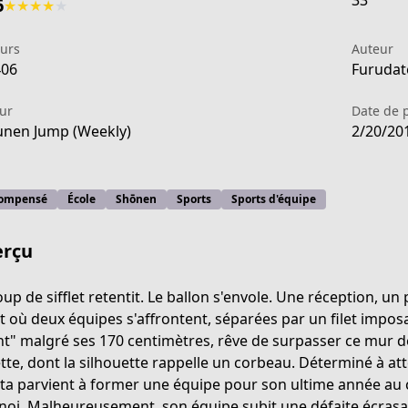
33
6
★
★
★
★
★
eurs
Auteur
406
Furudate
ur
Date de 
nen Jump (Weekly)
2/20/20
ompensé
École
Shōnen
Sports
Sports d'équipe
rçu
oup de sifflet retentit. Le ballon s'envole. Une réception, un 
t où deux équipes s'affrontent, séparées par un filet impo
t" malgré ses 170 centimètres, rêve de surpasser ce mur de 
7109-46e8-b12c-0448a6453dfa
tte, dont la silhouette rappelle un corbeau. Déterminé à 
ta parvient à former une équipe pour son ultime année au c
noi. Malheureusement, son équipe subit une défaite écrasan