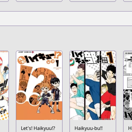
B
Let's! Haikyuu!?
Haikyuu-bu!!
H