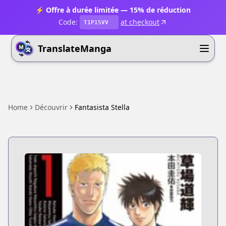
⚡ Offre à durée limitée — 15% de réduction
Code:
at checkout
T1P15VV
TranslateManga
Home
Découvrir
Fantasista Stella