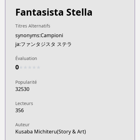
Fantasista Stella
Titres Alternatifs
synonyms:Campioni
ja:ファンタジスタ ステラ
Évaluation
0
★
★
★
★
★
Popularité
32530
Lecteurs
356
Auteur
Kusaba Michiteru(Story & Art)