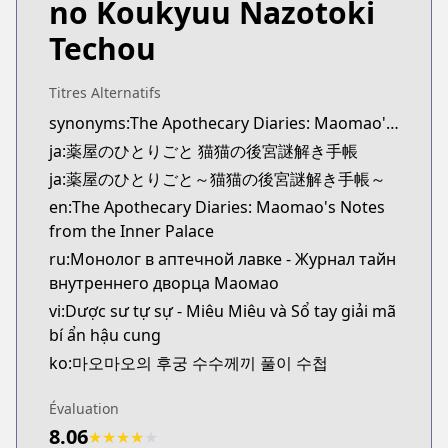
no Koukyuu Nazotoki
MangaUpdates
MangaUpdates
Techou
https://www.mangaupdates.com/series.html?id=u
novelUpdates
Titres Alternatifs
novelUpdates
synonyms:The Apothecary Diaries: Maomao's Notes from the Inner Palace
https://www.novelupdates.com/series/kusuriya-no
ja:薬屋のひとりごと 猫猫の後宮謎解き手帳
Book☆Walker
Book☆Walker
ja:薬屋のひとりごと～猫猫の後宮謎解き手帳～
https://bookwalker.jp/series/149254/list
en:The Apothecary Diaries: Maomao's Notes
from the Inner Palace
ru:Монолог в аптечной лавке - Журнал тайн
внутреннего дворца Маомао
vi:Dược sư tự sự - Miêu Miêu và Sổ tay giải mã
bí ẩn hậu cung
ko:마오마오의 후궁 수수께끼 풀이 수첩
Évaluation
8.06
★
★
★
★
★