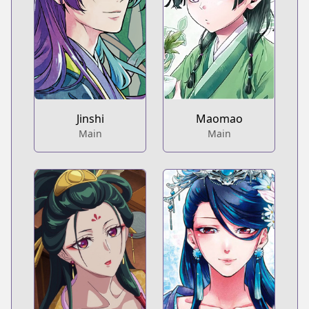
Jinshi
Maomao
Main
Main