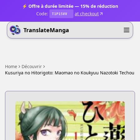
⚡ Offre à durée limitée — 15% de réduction
Code:
at checkout
T1P15VV
TranslateManga
Home
Découvrir
Kusuriya no Hitorigoto: Maomao no Koukyuu Nazotoki Techou