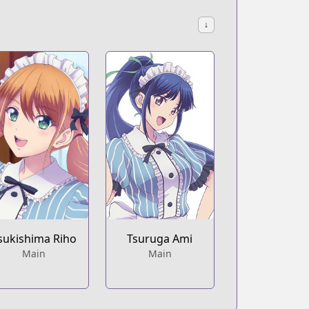
↓
sukishima Riho
Tsuruga Ami
Main
Main