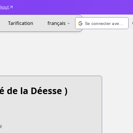
ckout
Tarification
français
Se connecter avec Google
é de la Déesse )
é