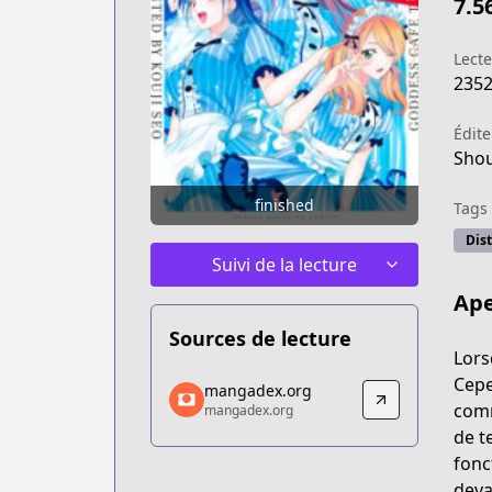
7.5
Lect
235
Édite
Shou
finished
Tags
Dist
Suivi de la lecture
Ape
Sources de lecture
Lors
mangadex.org
Cepe
mangadex.org
mangadex.org
comm
mangadex.org
https://mangadex.org/title/99b8eaeb
de t
fonc
deva