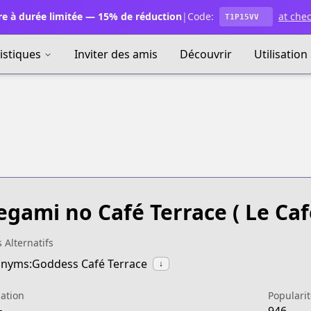
e à durée limitée — 15% de réduction
|
Code:
at che
T1P15VV
istiques
Inviter des amis
Découvrir
Utilisation
gami no Café Terrace
( Le Caf
s Alternatifs
nyms:Goddess Café Terrace
↓
ation
Popularit