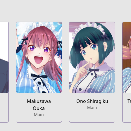
Makuzawa
Ono Shiragiku
T
Main
Ouka
Main