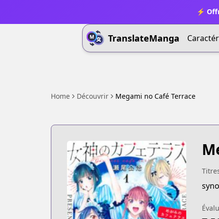
⚡ Offr
TranslateManga
Caractér
Home
Découvrir
Megami no Café Terrace
Me
Titre
syno
Évalu