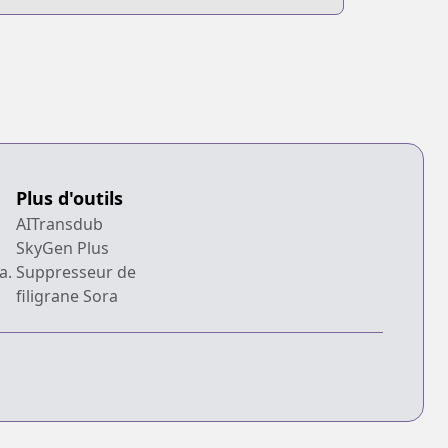
Plus d'outils
AITransdub
SkyGen Plus
a.
Suppresseur de
filigrane Sora