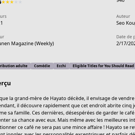
946
6
★
★
★
★
★
eurs
Auteur
21
Seo Kouj
ur
Date de 
nen Magazine (Weekly)
2/17/20
ribution adulte
Comédie
Ecchi
Eligible Titles for You Should Read
rçu
que la grand-mère de Hayato décède, il envisage de vendre 
ndant, il découvre rapidement que cet endroit abrite cinq
e sa famille. Ces dernières, désespérées de garder le café
-9041-4bfd-8eb7-d72addc88eb7
enter sa chance avec eux. Mais même avec les meilleures int
tionner ce café ne sera pas une mince affaire ! Hayato se re
nt jongler avec les personnalités excentriques et parfois 