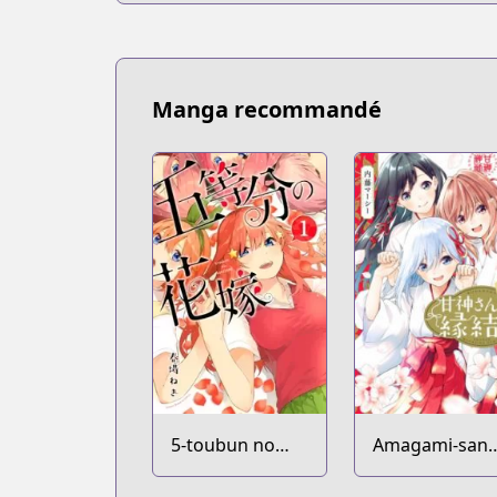
Manga recommandé
5-toubun no
Amagami-san
Hanayome
Chi no