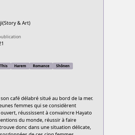
i(Story & Art)
publication
21
 This
Harem
Romance
Shōnen
son café délabré situé au bord de la mer.
 jeunes femmes qui se considèrent
 ouvert, réussissent à convaincre Hayato
entions du monde, réussir à faire
trouve donc dans une situation délicate,
désordonnées de ces cinq femmes.