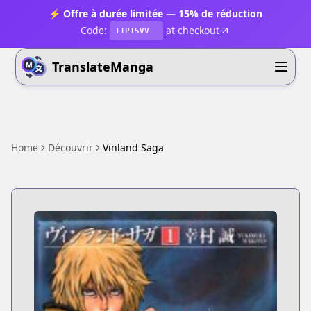
⚡ Offre à durée limitée — 15% de réduction
Code:
at checkout
T1P15VV
TranslateManga
Home
Découvrir
Vinland Saga