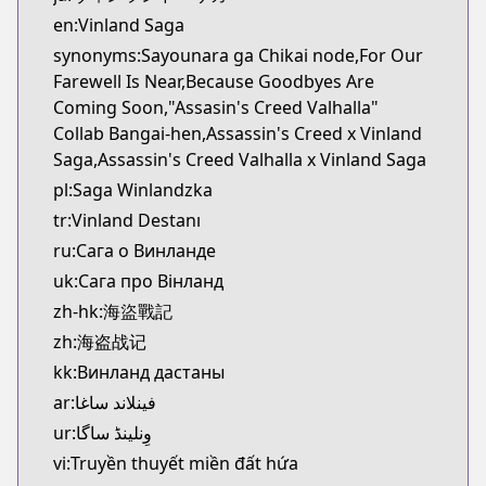
Kitsu
en:Vinland Saga
https://kitsu.app/manga/1456
synonyms:Sayounara ga Chikai node,For Our
CDJapan
Farewell Is Near,Because Goodbyes Are
CDJapan
Coming Soon,"Assasin's Creed Valhalla"
https://www.anime-planet.com/manga/https://ww
Collab Bangai-hen,Assassin's Creed x Vinland
MangaUpdates
Saga,Assassin's Creed Valhalla x Vinland Saga
MangaUpdates
pl:Saga Winlandzka
https://www.mangaupdates.com/series.html?id=1
tr:Vinland Destanı
Book☆Walker
Book☆Walker
ru:Сага о Винланде
https://bookwalker.jp/series/3555/list
uk:Сага про Вінланд
Official English
zh-hk:海盜戰記
Official English
zh:海盗战记
https://comics.inkr.com/title/2107-vinland-saga
kk:Винланд дастаны
ar:فينلاند ساغا
ur:وِنلینڈ ساگا
vi:Truyền thuyết miền đất hứa