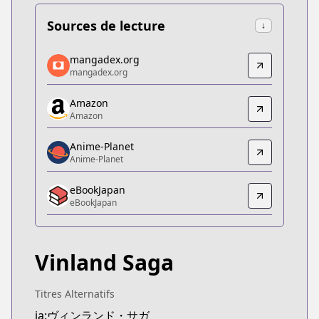
Sources de lecture
↓
mangadex.org
mangadex.org
mangadex.org
mangadex.org
https://mangadex.org/title/5d1fc77e-706a-4fc5-b
Amazon
Amazon
Amazon
Amazon
https://www.amazon.co.jp/dp/B074C9PB88
Anime-Planet
Anime-Planet
Anime-Planet
Anime-Planet
eBookJapan
https://www.anime-planet.com/manga/vinland-sa
eBookJapan
eBookJapan
eBookJapan
https://ebookjapan.yahoo.co.jp/books/107593/
Vinland Saga
Official Raw
Official Raw
https://pocket.shonenmagazine.com/episode/10
Titres Alternatifs
Kitsu
ja:ヴィンランド・サガ