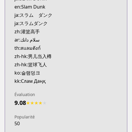
Official English
en:Slam Dunk
https://www.viz.com/slam-dunk
ja:スラム ダンク
ja:スラムダンク
zh:灌篮高手
ar:سلام دانك
th:สแลมดังก์
zh-hk:男儿当入樽
zh-hk:篮球飞人
ko:슬램덩크
kk:Слам Даңқ
Évaluation
9.08
★
★
★
★
★
Popularité
50