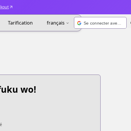
ckout
Tarification
français
Se connecter avec Google
fuku wo!
é