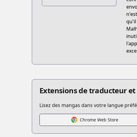
https://sneakerbunko.jp/konosuba/
envo
n'es
qu'i
Malh
inut
l'ap
exce
Extensions de traducteur et
Lisez des mangas dans votre langue préfér
Chrome Web Store