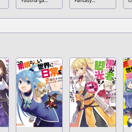
Yuusha ga
Fantasy
O
ni
Shinda!:
Bishoujo Juniku
S
Murabito no
Ojisan to
K
Ore ga Hotta
d
Otoshiana ni
Yuusha ga
Ochita Kekka.