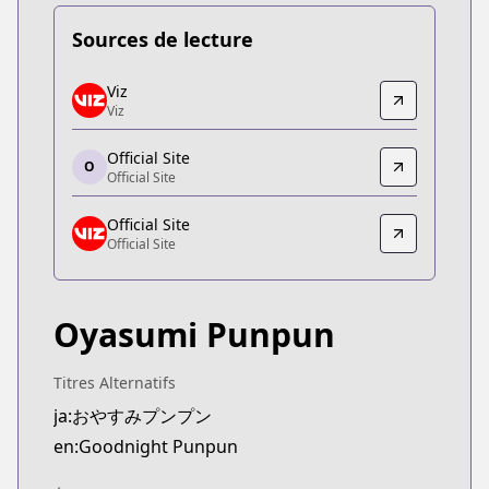
Sources de lecture
Viz
Viz
Viz
Viz
https://www.viz.com/vizmanga/chapters/goodnig
Official Site
Official Site
O
Official Site
Official Site
https://shogakukan-comic.jp/book?isbn=9784091
Official Site
Official Site
Official Site
Official Site
https://www.viz.com/goodnight-punpun
Oyasumi Punpun
Titres Alternatifs
ja:おやすみプンプン
en:Goodnight Punpun