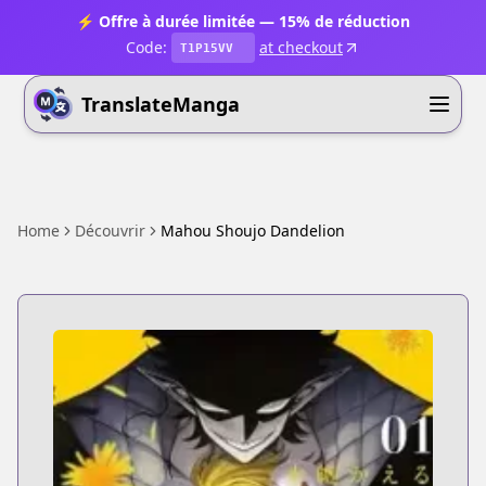
⚡ Offre à durée limitée — 15% de réduction
Code:
at checkout
T1P15VV
TranslateManga
Home
Découvrir
Mahou Shoujo Dandelion