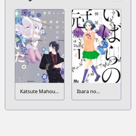
Katsute Mahou
Ibara no
Shoujo to Aku
Kanmuri
wa Tekitai
shiteita.