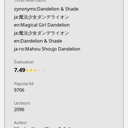
Titres Alternatifs
Official English
synonyms:Dandelion & Shade
https://www.viz.com/vizmanga/chapters/magical-g
ja:魔法少女ダンデライオン
en:Magical Girl Dandelion
ja:魔法少女ダンデライオン
en:Dandelion & Shade
ja-ro:Mahou Shoujo Dandelion
Évaluation
7.49
★
★
★
★
★
Popularité
9706
Lecteurs
2096
Auteur