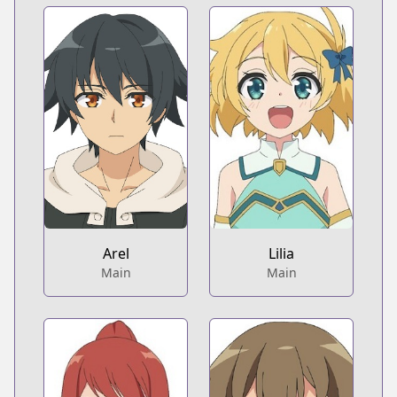
Arel
Lilia
Main
Main