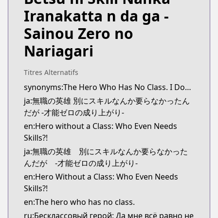
https://www.comic-earthstar.jp/detail/musyoku
Iranakatta n da ga -
Kitsu
Kitsu
Sainou Zero no
https://kitsu.app/manga/55367
Nariagari
CDJapan
CDJapan
https://www.anime-planet.com/manga/https://ww
Titres Alternatifs
MangaUpdates
synonyms:The Hero Who Has No Class. I Don't Need Any Skills, It's Okay.,The Hero Who Has No Class.
MangaUpdates
ja:無職の英雄 別にスキルなんか要らなかったん
https://www.mangaupdates.com/series.html?id=1
だが -才能ゼロの成り上がり-
novelUpdates
en:Hero without a Class: Who Even Needs
novelUpdates
Skills?!
https://www.novelupdates.com/series/mushoku-no-
ja:無職の英雄 別にスキルなんか要らなかった
Book☆Walker
んだが -才能ゼロの成り上がり-
Book☆Walker
en:Hero Without a Class: Who Even Needs
https://bookwalker.jp/series/208282/list
Skills?!
Official English
Official English
en:The hero who has no class.
https://store.crunchyroll.com/products/hero-wit
ru:Бесклассовый герой: Да мне всё равно не