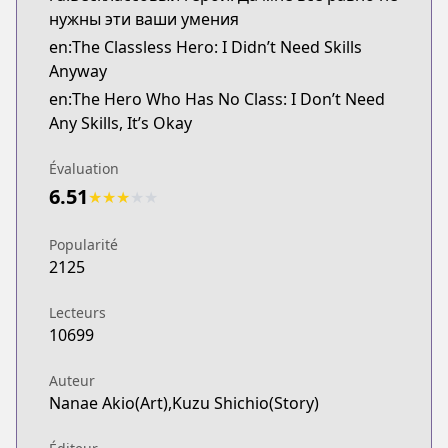
нужны эти ваши умения
en:The Classless Hero: I Didn’t Need Skills
Anyway
en:The Hero Who Has No Class: I Don’t Need
Any Skills, It’s Okay
Évaluation
6.51
★
★
★
★
★
Popularité
2125
Lecteurs
10699
Auteur
Nanae Akio(Art),Kuzu Shichio(Story)