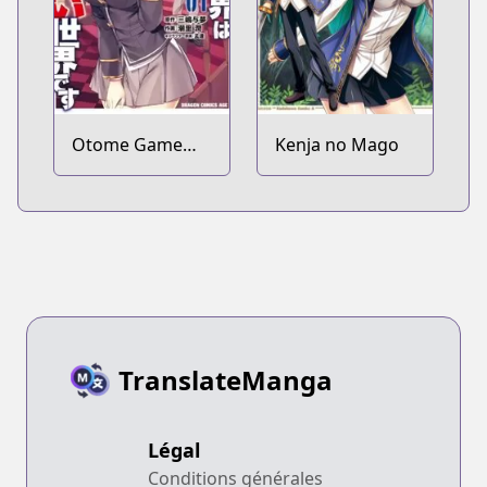
Otome Game
Kenja no Mago
Sekai wa Mob ni
Kibishii Sekai
desu
TranslateManga
Légal
Conditions générales