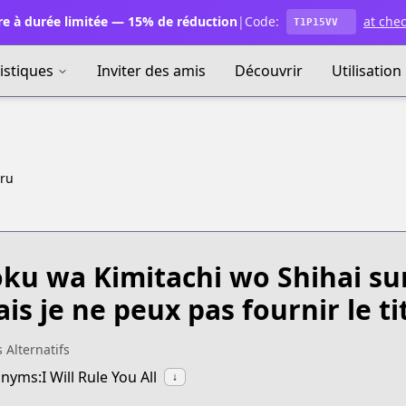
e à durée limitée — 15% de réduction
|
Code:
at che
T1P15VV
istiques
Inviter des amis
Découvrir
Utilisation
uru
ku wa Kimitachi wo Shihai su
is je ne peux pas fournir le tit
s Alternatifs
nyms:I Will Rule You All
↓