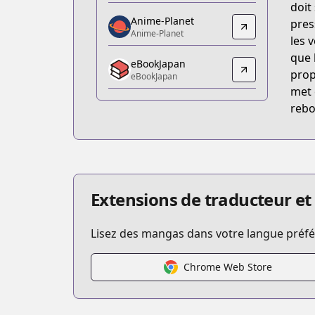
doit
https://www.amazon.co.jp/dp/B0B962
Anime-Planet
pres
Anime-Planet
Anime-Planet
les 
Anime-Planet
que 
eBookJapan
https://www.anime-planet.com/manga/
prop
eBookJapan
eBookJapan
met 
eBookJapan
rebo
https://ebookjapan.yahoo.co.jp/books
Official Raw
Official Raw
https://yanmaga.jp/comics/僕は
Kitsu
Extensions de traducteur et
Kitsu
https://kitsu.app/manga/63892
Lisez des mangas dans votre langue préfér
CDJapan
CDJapan
Chrome Web Store
https://www.anime-planet.com/manga
MangaUpdates
MangaUpdates