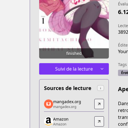
Évalu
6.1
Lect
389
Édite
You
finished
Tags
Suivi de la lecture
Éro
Sources de lecture
Ape
↓
mangadex.org
mangadex.org
Dans
mangadex.org
mangadex.org
retr
https://mangadex.org/title/564046e1-
tran
Amazon
Amazon
conf
Amazon
Amazon