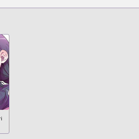
s.html?id=trw8dku
i