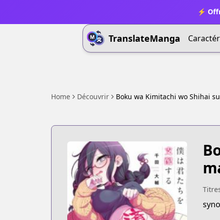
⚡ Offr
TranslateManga
Caractér
Home
Découvrir
Boku wa Kimitachi wo Shihai s
Bo
ma
Titre
syno