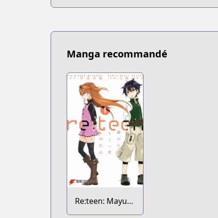
Manga recommandé
Re:teen: Mayu
no Naka de