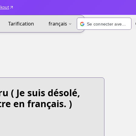
ckout
Tarification
français
Se connecter avec Google
ru
( Je suis désolé,
re en français. )