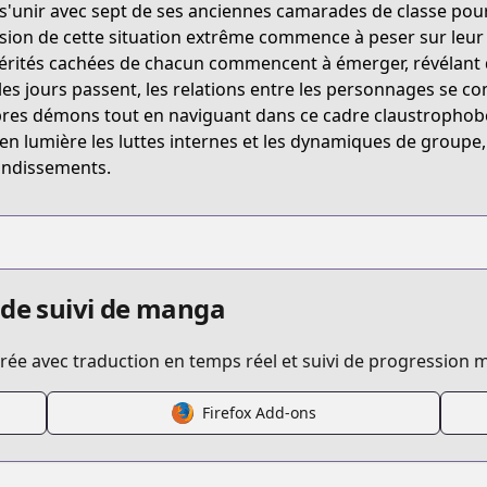
 s'unir avec sept de ses anciennes camarades de classe pour 
5KWF
sion de cette situation extrême commence à peser sur leur
vérités cachées de chacun commencent à émerger, révélant 
les jours passent, les relations entre les personnages se co
boku-wa-kimitachi-wo-shihai-suru
res démons tout en naviguant dans ce cadre claustrophob
en lumière les luttes internes et les dynamiques de groupe, 
ndissements.
/704647
君たちを支配する
 de suivi de manga
ée avec traduction en temps réel et suivi de progression m
Firefox Add-ons
/https://www.cdjapan.co.jp/product/NEOBK-2737395