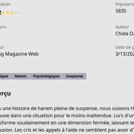
ation
Popularit
5835
2
★
★
★
★
★
eurs
Auteur
2
Chida Da
ur
Date de 
ng Magazine Web
3/13/20
tique
Harem
Psychologique
Suspense
rçu
 une histoire de harem pleine de suspense, nous suivons 
ouve dans une situation pour le moins inattendue. Lors d'une
2919-4f8b-93cc-907b36256534
sforme soudainement en une dimension fermée, laissant les 
usion. Les cris et les appels à l'aide ne semblent pas avoir 