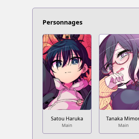
https://www.mangaupdates.com/serie
Book☆Walker
Book☆Walker
Personnages
https://bookwalker.jp/series/361066
Satou Haruka
Tanaka Mimor
Main
Main