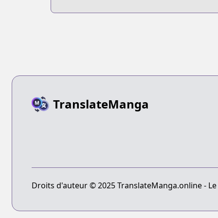
Mou Ichido 10-
dai no Kimi to
Au
TranslateManga
Droits d'auteur © 2025 TranslateManga.online - Le