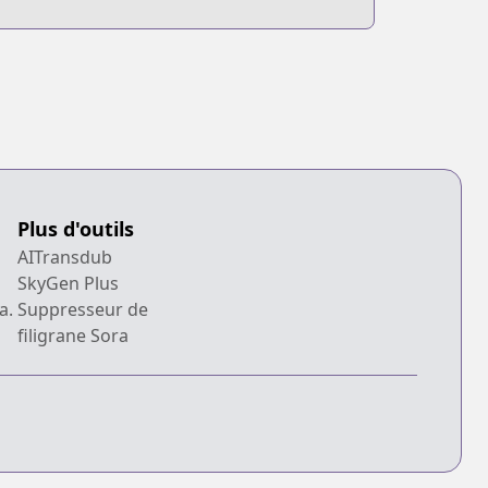
Plus d'outils
AITransdub
SkyGen Plus
a.
Suppresseur de
filigrane Sora