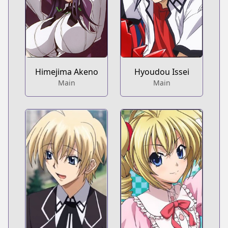
Himejima Akeno
Hyoudou Issei
Main
Main