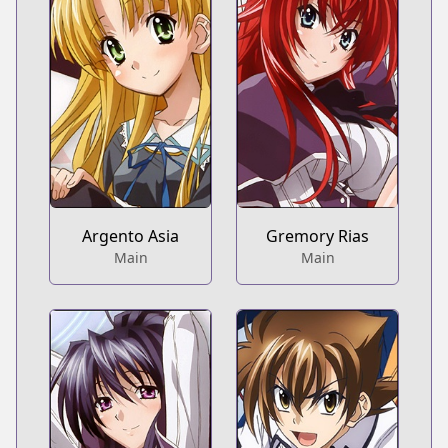
Argento Asia
Gremory Rias
Main
Main