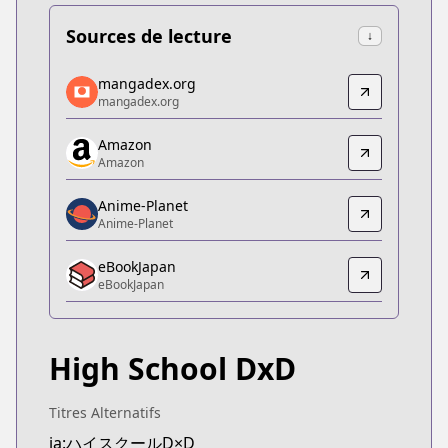
Sources de lecture
↓
mangadex.org
mangadex.org
mangadex.org
mangadex.org
https://mangadex.org/title/9c5d8dd6-4dce-4f07-a
Amazon
Amazon
Amazon
Amazon
https://www.amazon.co.jp/dp/B0755SZ9Q6
Anime-Planet
Anime-Planet
Anime-Planet
Anime-Planet
eBookJapan
https://www.anime-planet.com/manga/high-schoo
eBookJapan
eBookJapan
eBookJapan
https://ebookjapan.yahoo.co.jp/books/124157/
High School DxD
Kitsu
Kitsu
https://kitsu.app/manga/1641
Titres Alternatifs
CDJapan
ja:ハイスクールD×D