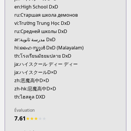
CDJapan
en:High School DxD
https://www.anime-planet.com/manga/https://ww
ru:Старшая школа демонов
MangaUpdates
vi:Trường Trung Học DxD
MangaUpdates
ru:Cредней школы DxD
https://www.mangaupdates.com/series.html?id=6
novelUpdates
ar:مدرسة ثانوية DxD
novelUpdates
hi:ഹൈ സ്കൂൾ DxD (Malayalam)
https://www.novelupdates.com/series/high-schoo
th:โรงเรียนมัธยมปลาย DxD
Book☆Walker
ja:ハイスクール ディー ディー
Book☆Walker
ja:ハイスクールD×D
https://bookwalker.jp/series/1362/list
zh:恶魔高中D×D
Official English
Official English
zh-hk:惡魔高中D×D
https://yenpress.com/high-school-dxd/
th:ไฮสคูล DXD
Évaluation
7.61
★
★
★
★
★