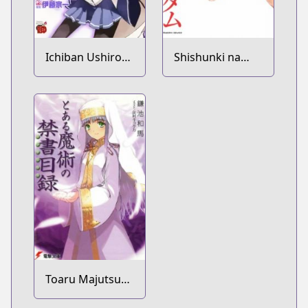
Ichiban Ushiro
Shishunki na
no Daimaou
Adam: Evil Eyes
Toaru Majutsu
no Index