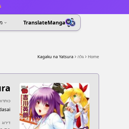
⚡ 
TranslateManga
מא
Home
גלה
Kagaku na Yatsura
ura
כותרות
dasai
דירוג