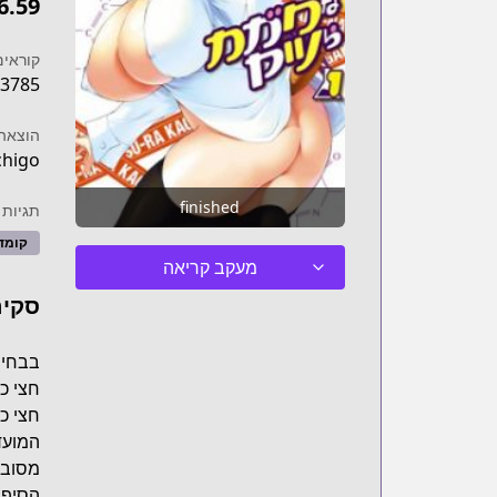
6.59
קוראים
3785
הוצאה 
chigo
finished
תגיות
קומד
מעקב קריאה
סקיר
בבחיר
חצי כל
חצי כ
המועד
מסובך
הסיפו