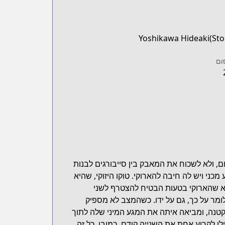
Yoshikawa Hideaki(Stor
ום
ם, ולא לשכוח את המאבק בין סייבורגים לבנות
כני ויש לה חיבה להארוקי. טוקו היזוקי, שהיא
יא שהארוקי בטעות הבטיח להצטרף לשני
לומר על כך, גם על ידו. כשהמצב לא מספיק
טנה, ומביאה איתה את המגע המיני שלה לתוך
ו לקרוע אחת את השנייה קודם, כמובן. כל זה