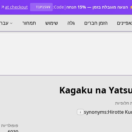
הצעה מוגבלת בזמן — 15% הנחה
|
Code:
at checkout
T1P15VV
פיינים
הזמן חברים
גלה
שימוש
תמחור
עברי
Kagaku na Yats
 חלופיות
synonyms:Hirotte Ku
↓
פופולריות