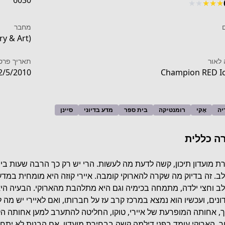
6030
★
★
★
★
★
מחבר
y & Art)
לאור
תאריך פרס
2/5/2010
Champion RED I
יה
אֶקִּי
רומנטיקה
בית ספר
מדע בדיוני
סיינן
ה כללית
ת מועדון תיכון, קשה לדעת מה לעשות. הרי יש רק כך הרבה שעות ביו
ב. זה בדיוק מה שקרה להארוקי קומבה. איירי קוזה היא מומחית במדע מ
לב וחצי ילדה, מתמחה בכימיה וגם היא מתלהבת מהארוקי. הבעיה ה
ונים, ועכשיו הוא נמצא במרכז קרב עז על חברותו, ואם לאיירי יש מה 
, אחותה המופרעת של איירי, טוקו, החליטה להתערב למען אחותה הק
ר. הארוקי עומד בפני דילמה קשה בבחירת מועדון. אם הבנות לא יתחיל