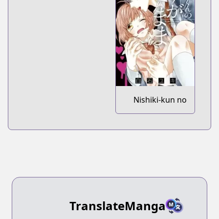
Nishiki-kun no
Nasugamama
TranslateManga