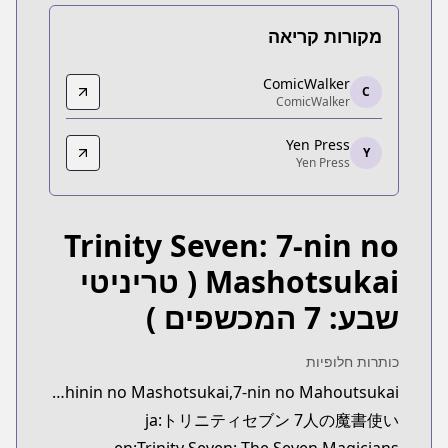
מקורות קריאה
ComicWalker
ComicWalker
C
ComicWalker
ComicWalker
alker.com/detail/KC_003186_S?episodeType=comics
Yen Press
Yen Press
Y
Yen Press
Yen Press
https://yenpress.com/series/trinity-seven
Trinity Seven: 7-nin no
Mashotsukai
( טריניטי
שבע: 7 המכשפים )
כותרות חלופיות
synonyms:Trinity Seven: Shichinin no Mashotsukai,7-nin no Mahoutsukai
ja:トリニティセブン 7人の魔書使い