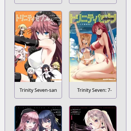
Levi Ninden
nin no
Mashotsukai
The Novel
Trinity Seven-san
Trinity Seven: 7-
nin no
Mashotsukai
Comic Anthology