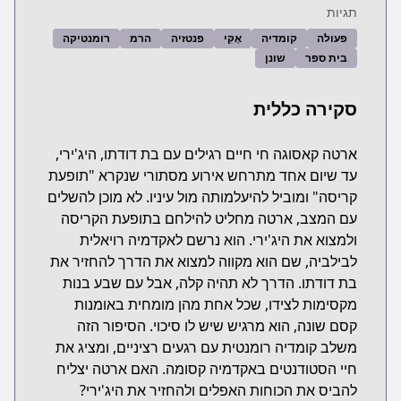
תגיות
פעולה
קומדיה
אֶקִּי
פנטזיה
הרמ
רומנטיקה
בית ספר
שונן
סקירה כללית
ארטה קאסוגה חי חיים רגילים עם בת דודתו, היג'ירי,
עד שיום אחד מתרחש אירוע מסתורי שנקרא "תופעת
קריסה" ומוביל להיעלמותה מול עיניו. לא מוכן להשלים
עם המצב, ארטה מחליט להילחם בתופעת הקריסה
ולמצוא את היג'ירי. הוא נרשם לאקדמיה רויאלית
לבילביה, שם הוא מקווה למצוא את הדרך להחזיר את
בת דודתו. הדרך לא תהיה קלה, אבל עם שבע בנות
מקסימות לצידו, שכל אחת מהן מומחית באומנות
קסם שונה, הוא מרגיש שיש לו סיכוי. הסיפור הזה
משלב קומדיה רומנטית עם רגעים רציניים, ומציג את
חיי הסטודנטים באקדמיה קסומה. האם ארטה יצליח
להביס את הכוחות האפלים ולהחזיר את היג'ירי?