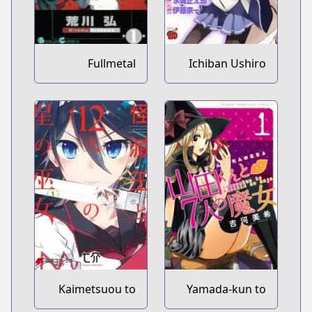
Fullmetal
Ichiban Ushiro
Alchemist
no Daimaou
Kaimetsuou to
Yamada-kun to
12-nin no Hoshi
7-nin no Majo