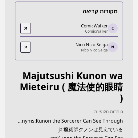
מקורות קריאה
ComicWalker
ComicWalker
C
ComicWalker
ComicWalker
r.com/contents/detail/KDCW_MF02203041010000_68
Nico Nico Seiga
Nico Nico Seiga
N
Nico Nico Seiga
Nico Nico Seiga
https://seiga.nicovideo.jp/comic/58094
Majutsushi Kunon wa
Mieteiru
( 魔法使的眼睛
)
כותרות חלופיות
synonyms:Kunon the Sorcerer Can See Through
ja:魔術師クノンは見えている