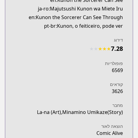
en:Kunon the Sorcerer Can See
ja-ro:Majutsushi Kunon wa Miete Iru
en:Kunon the Sorcerer Can See Through
pt-br:Kunon, o feiticeiro, pode ver
דירוג
7.28
★
★
★
★
★
פופולריות
6569
קוראים
3626
מחבר
La-na (Art),Minamino Umikaze(Story)
הוצאה לאור
Comic Alive