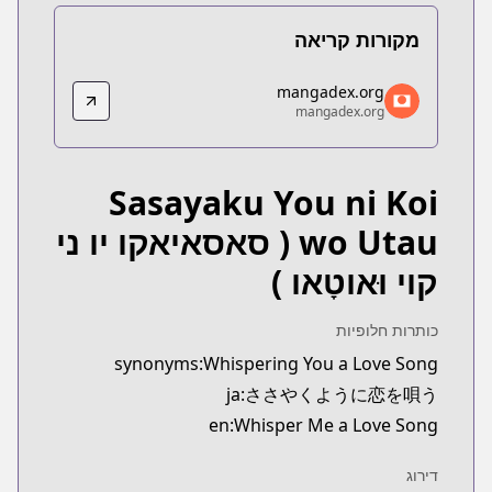
מקורות קריאה
mangadex.org
mangadex.org
mangadex.org
mangadex.org
.org/title/db82b170-aa37-4e4c-ab5d-9d1569f502d9
Sasayaku You ni Koi
wo Utau
( סאסאיאקו יו ני
קוי וּאוטָאו )
כותרות חלופיות
synonyms:Whispering You a Love Song
ja:ささやくように恋を唄う
en:Whisper Me a Love Song
דירוג