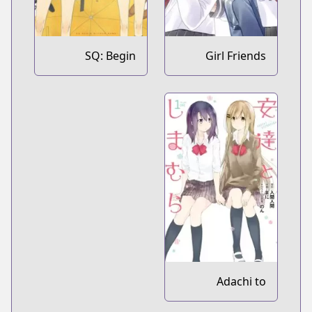
SQ: Begin
Girl Friends
W/Your Name!
Adachi to
Shimamura