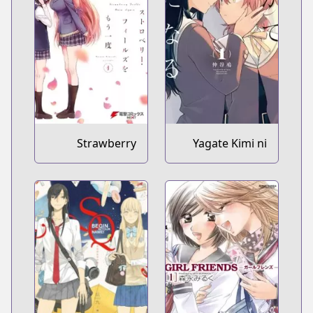
Strawberry
Yagate Kimi ni
Fields wo Mou
Naru
Ichido