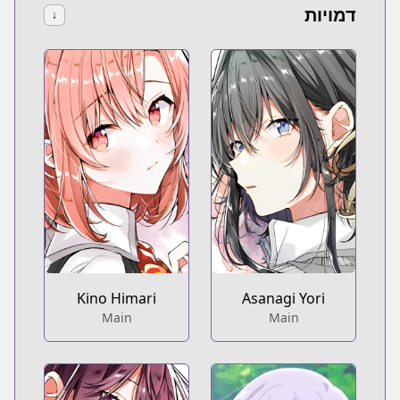
דמויות
↓
Kino Himari
Asanagi Yori
Main
Main