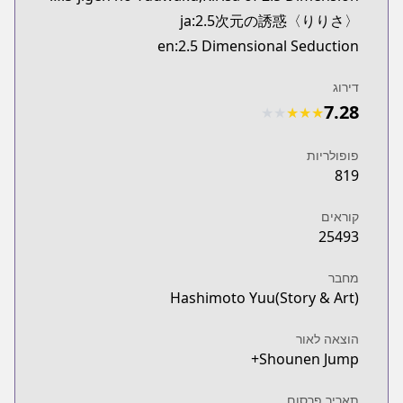
Shonen Jump Plus
ja:2.5次元の誘惑〈りりさ〉
onenjumpplus.com/episode/13933686331679642476
en:2.5 Dimensional Seduction
דירוג
7.28
★
★
★
★
★
פופולריות
819
קוראים
25493
מחבר
Hashimoto Yuu(Story & Art)
הוצאה לאור
Shounen Jump+
תאריך פרסום