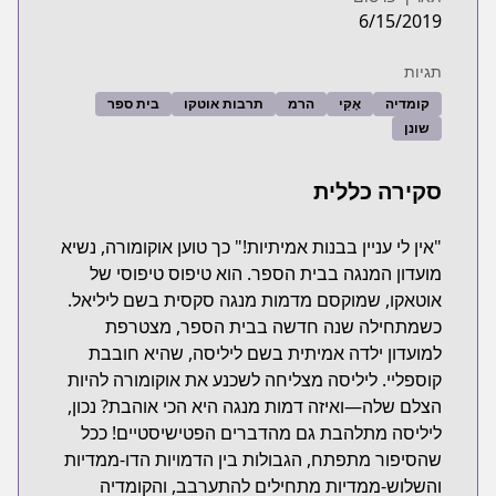
6/15/2019
תגיות
קומדיה
אֶקִּי
הרמ
תרבות אוטקו
בית ספר
שונן
סקירה כללית
"אין לי עניין בבנות אמיתיות!" כך טוען אוקומורה, נשיא
מועדון המנגה בבית הספר. הוא טיפוס טיפוסי של
אוטאקו, שמוקסם מדמות מנגה סקסית בשם ליליאל.
כשמתחילה שנה חדשה בבית הספר, מצטרפת
למועדון ילדה אמיתית בשם ליליסה, שהיא חובבת
קוספליי. ליליסה מצליחה לשכנע את אוקומורה להיות
הצלם שלה—ואיזה דמות מנגה היא הכי אוהבת? נכון,
ליליסה מתלהבת גם מהדברים הפטישיסטיים! ככל
שהסיפור מתפתח, הגבולות בין הדמויות הדו-ממדיות
והשלוש-ממדיות מתחילים להתערבב, והקומדיה