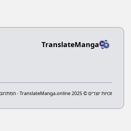
TranslateManga
זכויות יוצרים © 2025 TranslateManga.online - המתרגם המוחלט של מנגה - כל הזכויות שמורות.