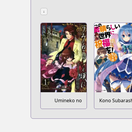
↓
Umineko no
Kono Subarash
Naku Koro ni -
Sekai 
Episode 1:
Shukufuku w
Legend of the
Golden Witch