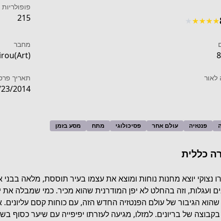
פופולריות
215
★
★
★
★
★
מחבר
irou(Art)
8
לאור
תאריך פרס
/23/2014
פנטזיה
עולם אחר
פסיכולוגי
מתח
מסע בזמן
ה כללית
ו נצוקי יוצא מחנות נוחות ומוצא את עצמו בעיר תוססת, מלאה בבני 
ים ועגלות, וזה בהחלט לא יפן המודרנית שהוא מכיר. כמי שמבלה את י
שהוא הגיבור של עולם הפנטזיה החדש הזה, עם כוחות קסם עליונים.
בקבוצה של בריונים. למזלו, מגיעה לעזרתו יפיפייה עם שיער כסוף 