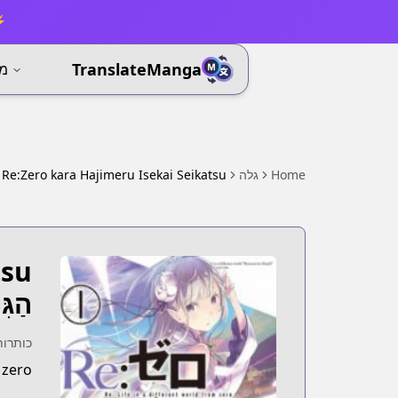
⚡ 
TranslateManga
מא
Home
גלה
Re:Zero kara Hajimeru Isekai Seikatsu
tsu
הַגִּ
כותרות
 zero