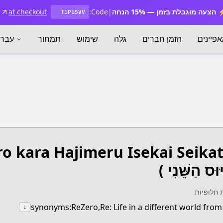
הצעה מוגבלת בזמן — 15% הנחה
|
Code:
at checkout
T1P15VV
פיינים
הזמן חברים
גלה
שימוש
תמחור
עברי
ro kara Hajimeru Isekai Seika
יּוּס הַשֵּׁנִי )
 חלופיות
synonyms:ReZero,Re: Life in a different world from
↓