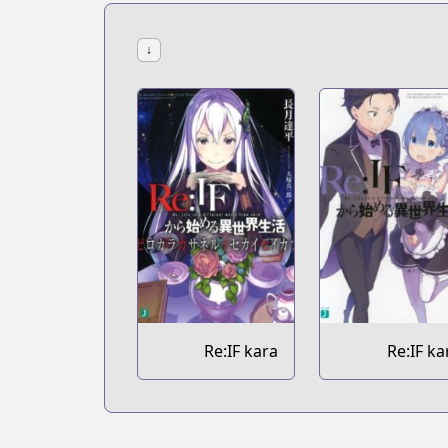
↓
Re:IF kara
Re:IF ka
Hajimeru Isekai
Hajimeru Isek
Seikatsu: Zero
Seikat
kara Kasaneru
Isekai Seikatsu