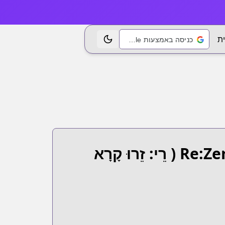
ת
כניסה באמצעות Google
החלפת נושא
Re:Ze
( רֵי: זֵרוּ קָרָא