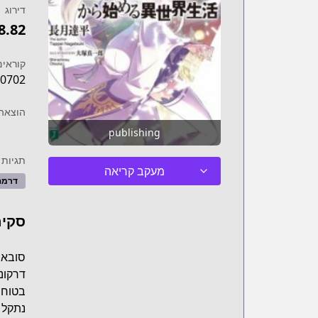
דירוג
8.82
קוראים
0702
הוצאה 
publishing
תגיות
מעקב קריאה
דרמה
סקיר
סובאר
דרקונ
בטוח 
נתקל 