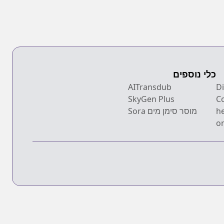
כלי נוספים
Dis
AITransdub
SkyGen Plus
C
h
מוסר סימן מים Sora
on