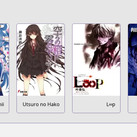
ii
Utsuro no Hako
L∞p
ni
to Zero no
o!
Maria