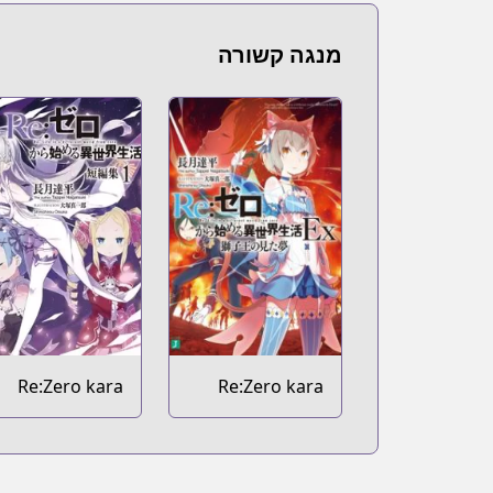
מנגה קשורה
Re:Zero kara
Re:Zero kara
Hajimeru Isekai
Hajimeru Isekai
Seikatsu
Seikatsu Ex
Tanpenshuu