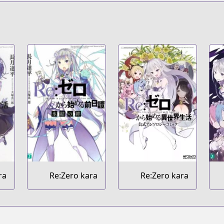
ra
Re:Zero kara
Re:Zero kara
ai
Hajimeru
Hajimeru Isekai
su
Zenjitsutan
Seikatsu:
Koushiki
Anthology