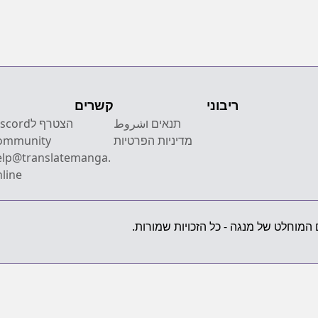
Comic
ריבוני
קשרים
תנאים וشروط
הצטרף לcord
מדיניות הפרטיות
ommunity
elp@translatemanga.
line