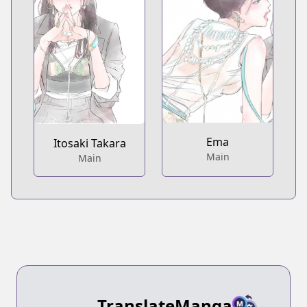
Ema
Itosaki Takara
Main
Main
TranslateManga