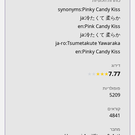
כותרות חלופיות
Kitsu
synonyms:Pinky Candy Kiss
https://kitsu.app/manga/tsumetakute-yawaraka
ja:冷たくて 柔らか
MangaUpdates
MangaUpdates
en:Pink Candy Kiss
//www.mangaupdates.com/series.html?id=5b2appp
ja:冷たくて 柔らか
Book☆Walker
ja-ro:Tsumetakute Yawaraka
Book☆Walker
en:Pinky Candy Kiss
https://bookwalker.jp/series/419557/list
Official English
דירוג
Official English
7.77
★
★
★
★
★
https://www.viz.com/pink-candy-kiss
פופולריות
5209
קוראים
4841
מחבר