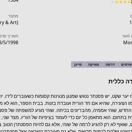
1304
★
★
★
★
★
מחבר
ry & Art)
1
לאור
תאריך פרס
8/5/1998
Mor
 פרסים
דרמה
מוזיקה
סיינן
ה כללית
 יער שקט, יש פסנתר נטוש שמנגן מנגינות קסומות כשעוברים לידו. יושב
ו הצעירה, שהיא אם חד הורית ועובדת בזנות. בבית הספר, הוא לא מ
החדש, שוהי אממיה, מהבריונים בכיתה. שוהי מגיע למשפחה של פסנתר
https://kmanga.kod
ח בתחום. הוא מתאמן כל יום כדי לעמוד בציפיות של הוריו. מצד שני
, שואף לא רק להגיע לרמה של שוהי, אלא גם להיות הפסנתרן הטוב בי
ישרון שלהם לרמות חדשות, אלא גם מעוררת השראה אצל פסנתרנים 