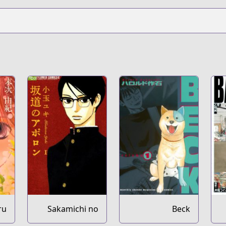
ru
Sakamichi no
Beck
Apollon