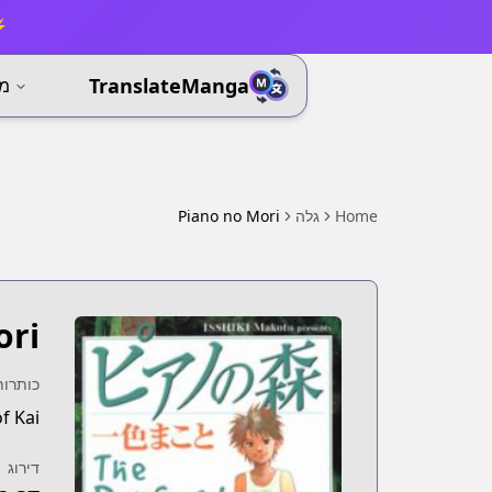
⚡ 
TranslateManga
מא
Home
גלה
Piano no Mori
ori
כותרות
f Kai
דירוג