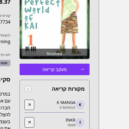
8.37
קוראים
7734
הוצאה 
ning
finished
תגיות
זוכה
מעקב קריאה
סקיר
מקורות קריאה
↓
במרכז
K MANGA
עם אמ
K MANGA
K
K MANGA
חברו 
K MANGA
ansha.com/title/10272/episode/311992
להצלי
INKR
INKR
בעצמו
I
INKR
INKR
את הכ