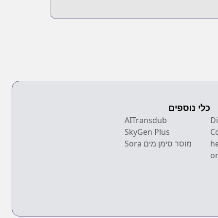
כלי נוספים
Dis
AITransdub
SkyGen Plus
C
h
מוסר סימן מים Sora
on