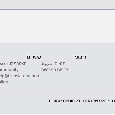
ריבוני
קשרים
תנאים וشروط
הצטרף לcord
מדיניות הפרטיות
ommunity
elp@translatemanga.
line