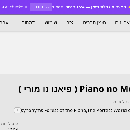
הצעה מוגבלת בזמן — 15% הנחה
|
Code:
at checkout
T1P15VV
פיינים
הזמן חברים
גלה
שימוש
תמחור
עברי
Piano no M
( פיאנו נו מורי )
 חלופיות
synonyms:Forest of the Piano,The Perfect World o
↓
פופולריות