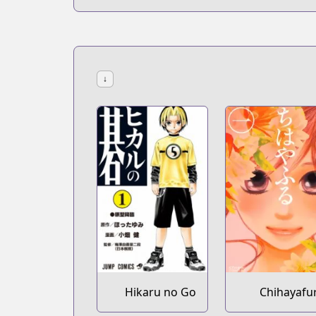
↓
Hikaru no Go
Chihayafu