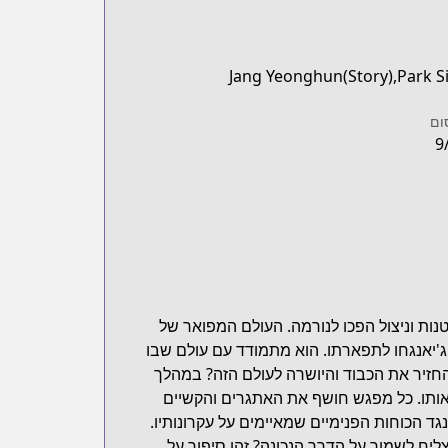
Jang Yeonghun(Story),Park Si
ום
9
ות וניצול הפכו לנורמה. העולם המפואר של
'יאנגחו לתפארתו. הוא מתמודד עם עולם שבו
החזיר את הכבוד והיושרה לעולם הזה? במהלך
 אותו. כל מפגש חושף את האתגרים והקשיים
גד הכוחות הפנימיים שמאיימים על עקרונותיו.
ליח לשמור על הדרך הנכונה? זהו סיפור על