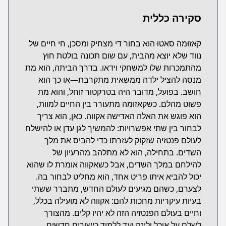
סקירה כללית
קאזוּמה סאטוּ הוא בחור די מצחיק ומסכן, חי חיים של
נווד שלא יוצא מהבית, עם שום תכונה בולטת חוץ
מהתמכרות שלו למשחקי וידאו. בדרך הביתה, הוא מת
מנסה להציל ילדה ממשאית מתקרבת—או כך הוא
חושב. בפועל, מדובר היה בטרקטור זוחל, והוא מת
פשוט מהלם. כשקאזוּמה מתעורר בין החיים למוות,
הוא פוגש את האלה האדישה אקווה. כאן, הוא צריך
לבחור בין שתי אפשרויות: להמשיך לגן עדן או להישלח
לעולם פנטזיה שזקוק לעזרתו כדי להביס את מלך
השדים. בתחילה, הוא לא מתלהב מהרעיון של
להילחם במלך השדים, אבל כשאקווה אומרת לו שהוא
יכול להביא איתו פריט אחד, הוא מחליט לבחור בה.
לצערם, כשהם מגיעים לעולם החדש, מתברר ששתי
בעיות עיקריות מחכות להם: אקווה לא מועילה בכלל,
וחיים בעולם הפנטזיה הזה לא יהיו קלים. מהצורך
לשלם על אוכל ולינה ועד ללמוד כישורים חדשים,