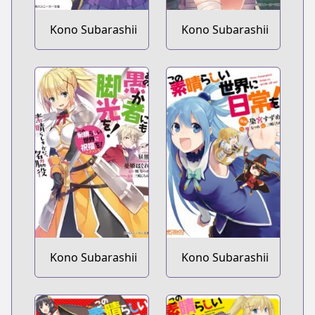
Kono Subarashii
Kono Subarashii
Sekai ni
Sekai ni
Shukufuku wo!
Shukufuku wo!
Spin-off: Kono
Spin-off: Kono
Kamen no
Subarashii Sekai
Akuma ni
ni Bakuen wo!
Soudan wo!
Kono Subarashii
Kono Subarashii
Sekai ni
Sekai ni Nichijou
Shukufuku wo!
wo!
Extra: Ano