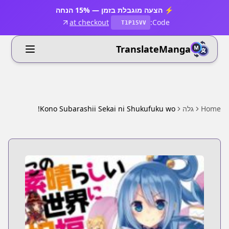
⚡ הצעה מוגבלת בזמן — 15% הנחה
at checkout
Code:
T1P15VV
TranslateManga
Home
גלה
Kono Subarashii Sekai ni Shukufuku wo!