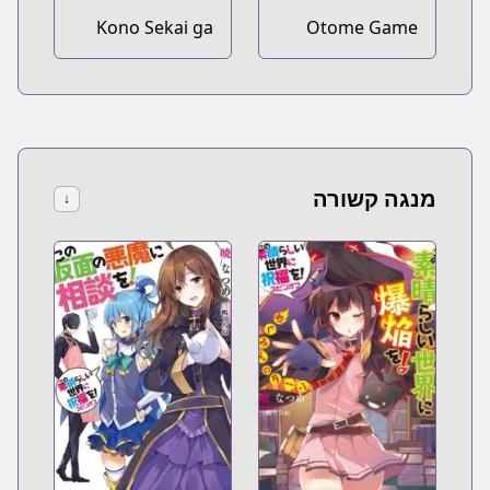
Kono Sekai ga
Otome Game
Game da to Ore
Sekai wa Mob ni
dake ga Shitteiru
Kibishii Sekai
desu
מנגה קשורה
↓