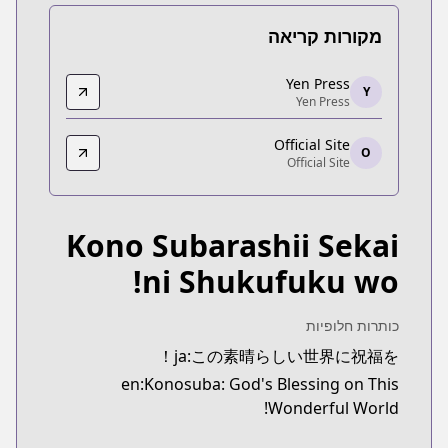
מקורות קריאה
Yen Press
Yen Press
Y
Yen Press
Yen Press
https://yenpress.com/series/konosuba-light-novel
Official Site
Official Site
O
Official Site
Official Site
https://sneakerbunko.jp/konosuba/
Kono Subarashii Sekai
ni Shukufuku wo!
כותרות חלופיות
ja:この素晴らしい世界に祝福を！
en:Konosuba: God's Blessing on This
Wonderful World!