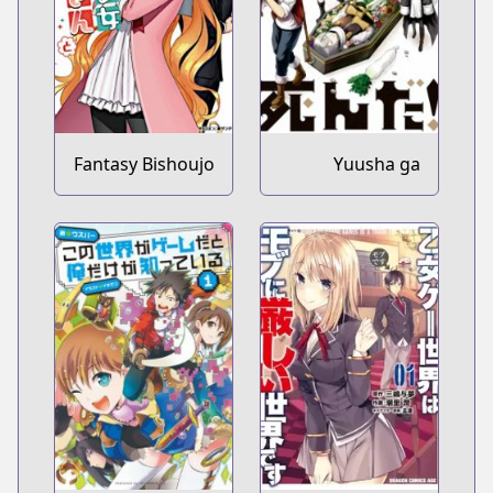
Fantasy Bishoujo
Yuusha ga
Juniku Ojisan to
Shinda!:
Murabito no Ore
ga Hotta
Otoshiana ni
Yuusha ga
Ochita Kekka.