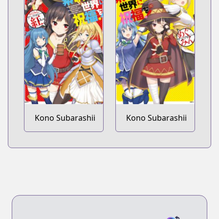
Orokamono ni
mo Kyakkou wo!
Kono Subarashii
Kono Subarashii
Sekai ni
Sekai ni
Shukufuku wo!
Shukufuku wo!
Megumin
Megumin
Anthology Aka
Anthology