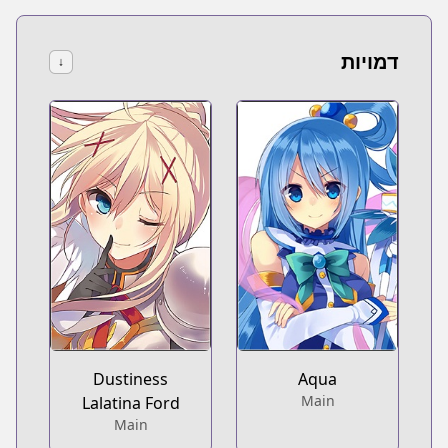
דמויות
↓
Dustiness
Aqua
Main
Lalatina Ford
Main