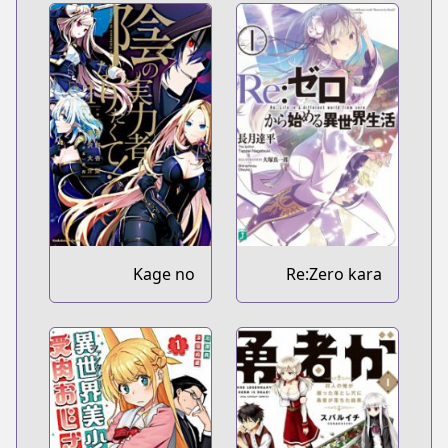
Kage no
Re:Zero kara
Jitsuryokusha ni
Hajimeru Isekai
Naritakute!
Seikatsu