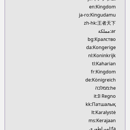
Kitsu
en:Kingdom
https://kitsu.app/manga/3480
ja-ro:Kingudamu
CDJapan
zh-hk:王者天下
CDJapan
ar:مملكة
/https://www.cdjapan.co.jp/product/NEOBK-31748
MangaUpdates
bg:Кралство
MangaUpdates
da:Kongerige
ps://www.mangaupdates.com/series.html?id=14444
nl:Koninkrijk
Book☆Walker
tl:Kaharian
Book☆Walker
fr:Kingdom
https://bookwalker.jp/series/12466
de:Königreich
Official Site
Official Site
he:ממלכה
www.meian-editions.fr/meian/licence/kingdom/1131
it:Il Regno
kk:Патшалық
lt:Karalystė
ms:Kerajaan
fa:امپراطوری