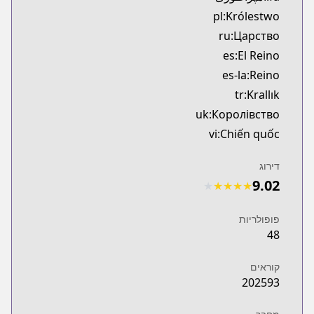
pl:Królestwo
ru:Царство
es:El Reino
es-la:Reino
tr:Krallık
uk:Королівство
vi:Chiến quốc
דירוג
9.02
★
★
★
★
★
פופולריות
48
קוראים
202593