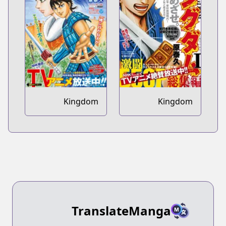
Kingdom
Kingdom
Bangai-hen
Soushuuhen
TranslateManga