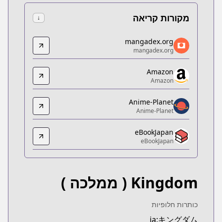
מקורות קריאה
↓
mangadex.org
mangadex.org
mangadex.org
mangadex.org
x.org/title/077a3fed-1634-424f-be7a-9a96b7f07b78
Amazon
Amazon
Amazon
Amazon
https://www.amazon.co.jp/dp/B07GX5ZWRX
Anime-Planet
Anime-Planet
Anime-Planet
Anime-Planet
eBookJapan
https://www.anime-planet.com/manga/kingdom
eBookJapan
eBookJapan
eBookJapan
https://ebookjapan.yahoo.co.jp/books/132898
Kingdom
( ממלכה )
Official Raw
Official Raw
https://youngjump.jp/kingdom
כותרות חלופיות
Kitsu
ja:キングダム