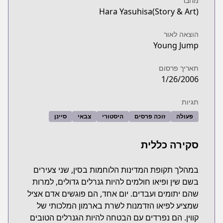
מחבר
Hara Yasuhisa(Story & Art)
הוצאה לאור
Young Jump
תאריך פרסום
1/26/2006
תגיות
פעולה
זוכה פרסים
היסטורי
צבאי
סיינן
סקירה כללית
במהלך תקופת המדינות הלוחמות בסין, שני צעירים
בשם שין ופיאו חולמים להיות גנרלים גדולים, למרות
שהם יתומים ועבדים. יום אחד, הם פוגשים אדם אציל
שמציע לפיאו הזדמנות לשרת בארמון המלכותי של
קווין. הם נפרדים עם הבטחה להיות הגנרלים הטובים