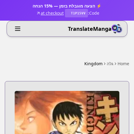
⚡ הצעה מוגבלת בזמן — 15% הנחה
at checkout
Code:
T1P15VV
TranslateManga
Home
גלה
Kingdom