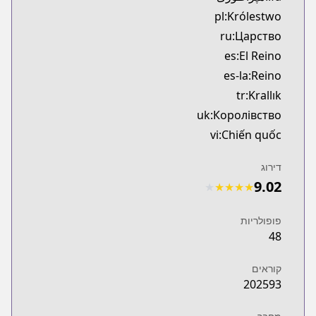
pl:Królestwo
ru:Царство
es:El Reino
es-la:Reino
tr:Krallık
uk:Королівство
vi:Chiến quốc
דירוג
9.02
★
★
★
★
★
פופולריות
48
קוראים
202593