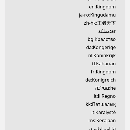
Kitsu
en:Kingdom
https://kitsu.app/manga/3480
ja-ro:Kingudamu
CDJapan
zh-hk:王者天下
CDJapan
ar:مملكة
/https://www.cdjapan.co.jp/product/NEOBK-31748
MangaUpdates
bg:Кралство
MangaUpdates
da:Kongerige
ps://www.mangaupdates.com/series.html?id=14444
nl:Koninkrijk
Book☆Walker
tl:Kaharian
Book☆Walker
fr:Kingdom
https://bookwalker.jp/series/12466
de:Königreich
Official Site
Official Site
he:ממלכה
www.meian-editions.fr/meian/licence/kingdom/1131
it:Il Regno
kk:Патшалық
lt:Karalystė
ms:Kerajaan
fa:امپراطوری