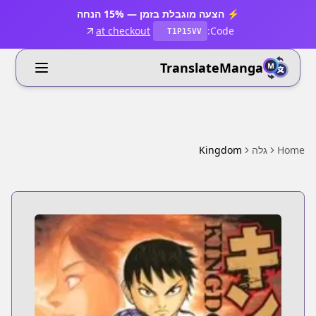
⚡ הצעה מוגבלת בזמן — 15% הנחה
at checkout
Code:
T1P15VV
TranslateManga
Home
גלה
Kingdom