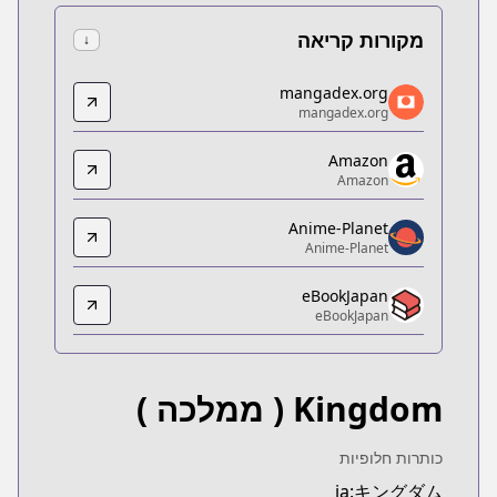
מקורות קריאה
↓
mangadex.org
mangadex.org
mangadex.org
mangadex.org
x.org/title/077a3fed-1634-424f-be7a-9a96b7f07b78
Amazon
Amazon
Amazon
Amazon
https://www.amazon.co.jp/dp/B07GX5ZWRX
Anime-Planet
Anime-Planet
Anime-Planet
Anime-Planet
eBookJapan
https://www.anime-planet.com/manga/kingdom
eBookJapan
eBookJapan
eBookJapan
https://ebookjapan.yahoo.co.jp/books/132898
Kingdom
( ממלכה )
Official Raw
Official Raw
https://youngjump.jp/kingdom
כותרות חלופיות
Kitsu
ja:キングダム