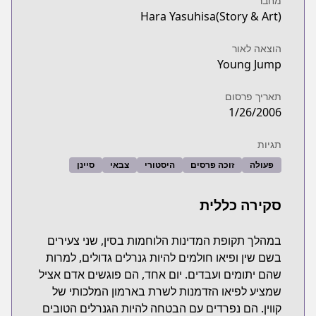
מחבר
Hara Yasuhisa(Story & Art)
הוצאה לאור
Young Jump
תאריך פרסום
1/26/2006
תגיות
פעולה
זוכה פרסים
היסטורי
צבאי
סיינן
סקירה כללית
במהלך תקופת המדינות הלוחמות בסין, שני צעירים
בשם שין ופיאו חולמים להיות גנרלים גדולים, למרות
שהם יתומים ועבדים. יום אחד, הם פוגשים אדם אציל
שמציע לפיאו הזדמנות לשרת בארמון המלכותי של
קווין. הם נפרדים עם הבטחה להיות הגנרלים הטובים