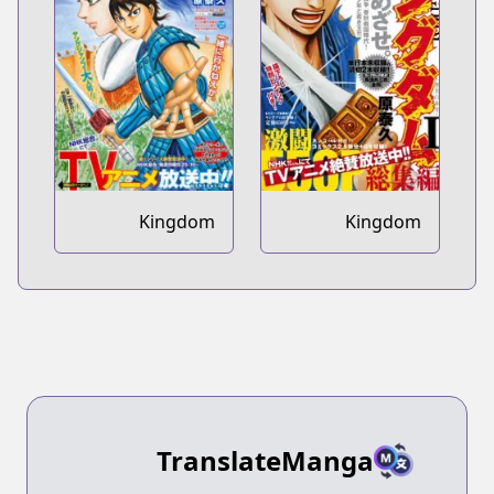
Kingdom
Kingdom
Bangai-hen
Soushuuhen
TranslateManga