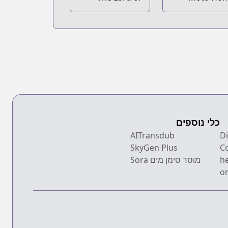
Coins
Center Tenin 
Isekai Seikats
Shougou "D
Master" "Gre
Master" "P
Master" 
Kushi shi
Isekai 
Kimama 
Ikima
כלי נוספים
Dis
AITransdub
SkyGen Plus
C
h
מוסר סימן מים Sora
on