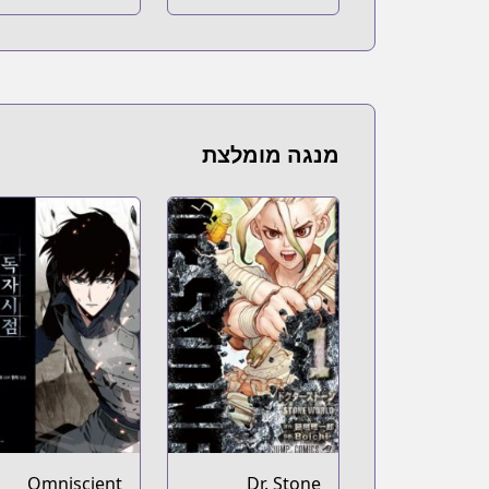
Naver Webtoon
Naver Webtoon
om/webtoon/list?titleId=777767&page=1
מנגה מומלצת
Omniscient
Dr. Stone