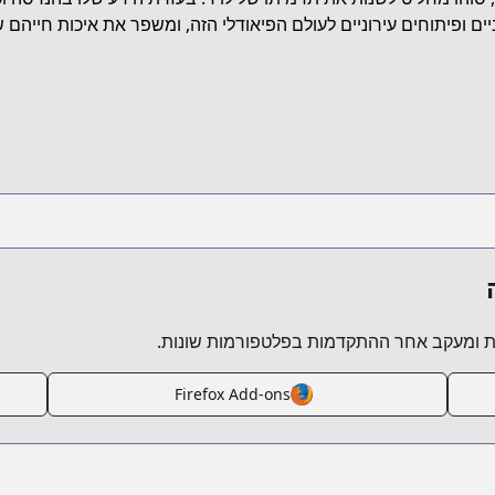
https://www.anime-planet.com
יים ופיתוחים עירוניים לעולם הפיאודלי הזה, ומשפר את איכות חייה
https://comic
https://kit
https://www.man
https://www.novelupdates.co
 ומעקב אחר ההתקדמות בפלטפורמות שונות.
Firefox Add-ons
https://www.webtoons.com/en/fantasy/the-greate