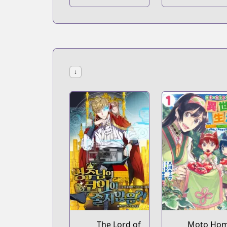
↓
The Lord of
Moto Ho