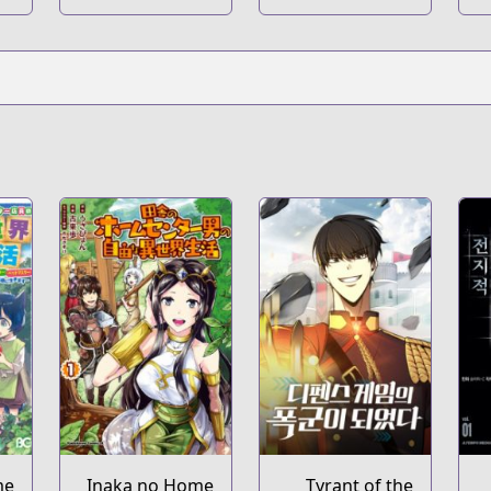
https://comic.naver.c
me
Inaka no Home
Tyrant of the