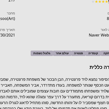
217
★
★
★
★
★
מחבר
soo(Art)
8
לאור
תאריך פרס
/30/2021
Naver Web
קה
קומדיה
פנטזיה
עולם אחר
גלגול נשמות
ה כללית
סיפור נמצא לויד פרונטירה, הבן הבכור של משפחת פרונטירה, שמבלה
ט הכסף שנותר למשפחה. בעודו מתדרדר, אביר המשפחה, חאבייר א
שלויד ומשפחתו מתמודדים עם חובות עצומים שמובילים אותם לאבדון.
https://mangadex.org/title
ת בדרום קוריאה, מתעורר על דרך עפר ומגלה שהוא לויד, הדמות המג
 חצוף שמסביר לו על זהותו החדשה, סוהו מתחיל לדאוג לגורלו הרעוע
, סוהו מחליט לשנות את תדמיתו של לויד. בעזרת הידע שלו בהנדסה וכ