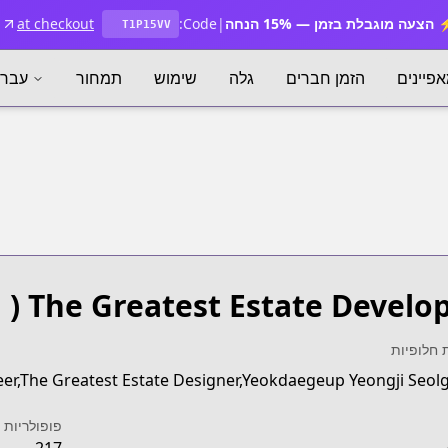
הצעה מוגבלת בזמן — 15% הנחה
|
Code:
at checkout
T1P15VV
פיינים
הזמן חברים
גלה
שימוש
תמחור
עברי
The Greatest Estate Develo
( ה
 חלופיות
er,The Greatest Estate Designer,Yeokdaegeup Yeongji Seol
פופולריות