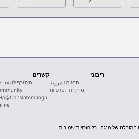
no
Center Otoko
Tower Defense
u:
no Jiyuu na
Game
IY
Isekai Seikatsu
en
et
wo
te
wo
ni
su
ריבוני
קשרים
תנאים וشروط
הצטרף לcord
מדיניות הפרטיות
ommunity
elp@translatemanga.
line