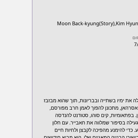
Moon Back-kyung(Story),Kim Hyun
ום
7
 את ימיו בשתייה ובבריונות, תוך שהוא מבזבז
סרהאן, מתכונן להפוך לאמן חרב מפורסם,
 בפתאומיות, קים סוהו, סטודנט להנדסה
עילה בסיפור שמלווה את חאבייר. עם חלון
. כדי להימנע מהפיכה לקבצן ולחיות חיים
ישורי הבנייה המאגיים שלו, הוא מביא חידושים