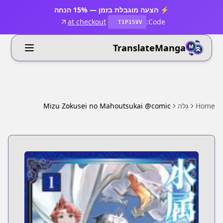
⚡ הצעה מוגבלת בזמן — 15% הנחה
at checkout
Code:
T1P15VV
TranslateManga
Home
גלה
Mizu Zokusei no Mahoutsukai @comic