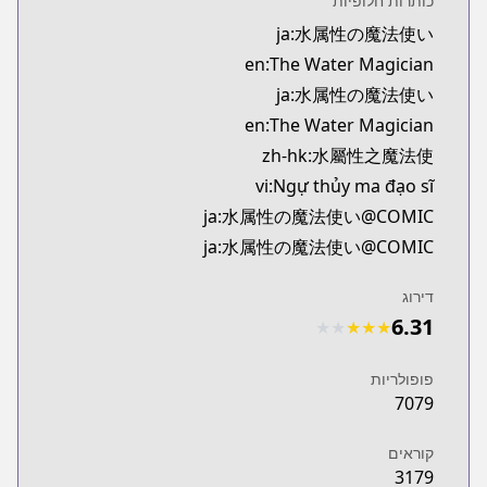
כותרות חלופיות
Kitsu
ja:水属性の魔法使い
https://kitsu.app/manga/69143
en:The Water Magician
MangaUpdates
MangaUpdates
ja:水属性の魔法使い
://www.mangaupdates.com/series.html?id=0yarwf7
en:The Water Magician
novelUpdates
zh-hk:水屬性之魔法使
novelUpdates
vi:Ngự thủy ma đạo sĩ
ps://www.novelupdates.com/series/water-magician
ja:水属性の魔法使い@COMIC
Book☆Walker
ja:水属性の魔法使い@COMIC
Book☆Walker
https://bookwalker.jp/series/336111
דירוג
Official English
6.31
Official English
★
★
★
★
★
tps://j-novel.club/series/the-water-magician-manga
פופולריות
7079
קוראים
3179