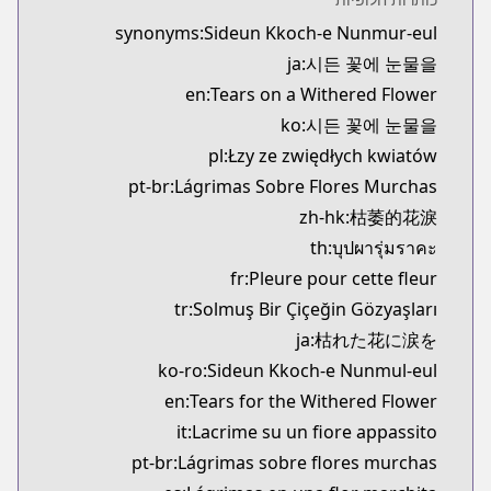
synonyms:Sideun Kkoch-e Nunmur-eul
ja:시든 꽃에 눈물을
en:Tears on a Withered Flower
ko:시든 꽃에 눈물을
pl:Łzy ze zwiędłych kwiatów
pt-br:Lágrimas Sobre Flores Murchas
zh-hk:枯萎的花淚
th:บุปผารุ่มราคะ
fr:Pleure pour cette fleur
tr:Solmuş Bir Çiçeğin Gözyaşları
ja:枯れた花に涙を
ko-ro:Sideun Kkoch-e Nunmul-eul
en:Tears for the Withered Flower
it:Lacrime su un fiore appassito
pt-br:Lágrimas sobre flores murchas