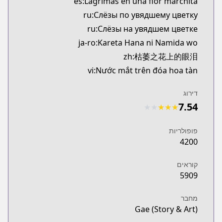
es:Lágrimas en una flor marchita
ru:Слёзы по увядшему цветку
ru:Слёзы на увядшем цветке
ja-ro:Kareta Hana ni Namida wo
zh:枯萎之花上的眼泪
vi:Nước mắt trên đóa hoa tàn
דירוג
7.54
★
★
★
★
★
פופולריות
4200
קוראים
5909
מחבר
Gae (Story & Art)