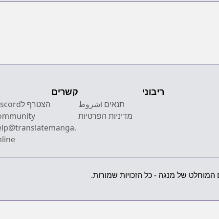
ריבוני
קשרים
תנאים וشروط
הצטרף לcord
מדיניות הפרטיות
ommunity
elp@translatemanga.
line