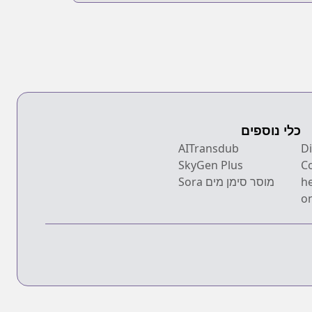
כלי נוספים
Dis
AITransdub
SkyGen Plus
C
h
מוסר סימן מים Sora
on