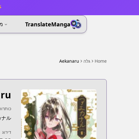
⚡ 
TranslateManga
מא
Home
גלה
Aekanaru
ru
כותרות
カナル
דירוג