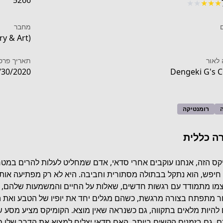
5266
★
★
★
★
★
מחבר
ry & Art)
לאור
תאריך פרס
/30/2020
Dengeki G's 
רומנטיקה
ה כללית
קס הזה, אנחנו עוקבים אחרי סדאי, אדם שמחליט לעלות להרים במטר
חיפש, הוא נתקל בבתולה מסתורית וחביבה. היא לא רק מפתיעה אותו
מו מתמודד עם רגשות חדשים, שאלות על החיים והמשמעות שלהם, והק
https://mangadex.org/title
ר מתפתח בצורה מרגשת, כשהם מגלים יחד את יופיו של הטבע ואת ה
ם להיות מלאים בתקווה, גם כשנראה שאין מוצא. הקומיקס מציע מסע של 
ם, גם בזמנים הקשים ביותר. האם סדאי יצליח למצוא את הדרך שלו 