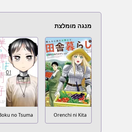
מנגה מומלצת
Boku no Tsuma
Orenchi ni Kita
wa Kanjou ga
Onna Kishi to
Nai
Inakagurashi