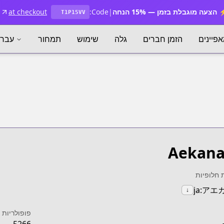
הצעה מוגבלת בזמן — 15% הנחה
|
Code:
at checkout
T1P15VV
פיינים
הזמן חברים
גלה
שימוש
תמחור
עברי
Aekana
 חלופיות
ja:アエ
↓
פופולריות