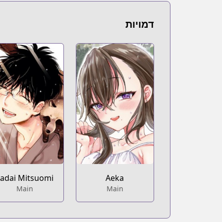
gaupdates.com/series.html?id=169403
Book☆Walker
דמויות
Book☆Walker
https://bookwalker.jp/series/285401/list
adai Mitsuomi
Aeka
Main
Main