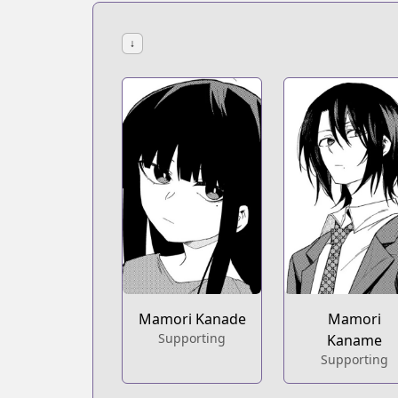
↓
Mamori Kanade
Mamori
Supporting
Kaname
Supporting