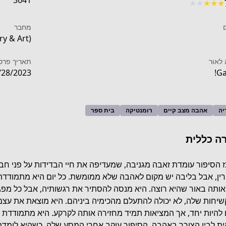
3641
★
★
★
★
★
מחבר
ry & Art)
לאור
תאריך פרס
/28/2023
Ga
יה
אהבה מצב קיים
רומנטיקה
בית ספר
ה כללית
 הסיפור עומדת זאבה מגניבה, שמעדיפה את חיי הבדידות על פני חב
ין, אבל בליבה יש מקום לאהבה שלא ממומשת. כל יום היא מתמודדת 
אותה באור שהיא רוצה. היא מנסה להסתיר את רגשותיה, אבל כל מפג
https://mangadex.org/title
שיחות שלה, לא יכולה להתעלם מהכימיה ביניהם. היא מוצאת את עצמ
ם להיות יחד, אך המציאות תמיד מחזירה אותה לקרקע. היא מתמודדת עם
ת לבין הצורך באהבה. הסיפור עוקב אחרי המסע שלה, כשהיא לומדת