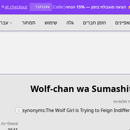
הצעה מוגבלת בזמן — 15% הנחה
|
Code:
at checkout
T1P15VV
פיינים
הזמן חברים
גלה
שימוש
תמחור
עברי
Wolf-chan wa Sumashi
 חלופיות
synonyms:The Wolf Girl is Trying to Feign Indiffe
↓
פופולריות