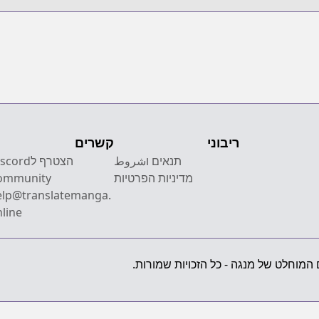
ריבוני
קשרים
תנאים וشروط
הצטרף לcord
מדיניות הפרטיות
ommunity
elp@translatemanga.
line