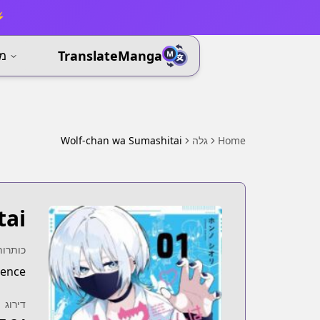
⚡ 
TranslateManga
מא
Home
גלה
Wolf-chan wa Sumashitai
tai
כותרות
rence
דירוג