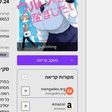
7.24
קוראים
6653
הוצאה 
nma!
publishing
תגיות
קומד
מעקב קריאה
סקיר
מקורות קריאה
↓
במרכז
mangadex.org
מסתור
mangadex.org
mangadex.org
רואה 
mangadex.org
/b24d2c22-5b28-44d4-a77f-0e920cd960a6
כל הק
Amazon
Amazon
יכולי
Amazon
Amazon
עצמאי