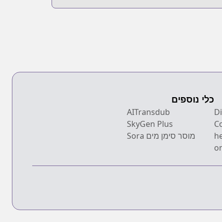
כלי נוספים
Dis
AITransdub
SkyGen Plus
C
h
מוסר סימן מים Sora
on