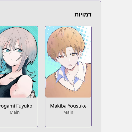
https://bookwalker.jp/series/434556/list
YouTube
דמויות
YouTube
w.youtube.com/@wolf_of_straight_face
Nico Nico Seiga
Nico Nico Seiga
https://seiga.nicovideo.jp/comic/63483
Ganma!
Ganma!
https://ganma.jp/wolfchan
ogami Fuyuko
Makiba Yousuke
Main
Main