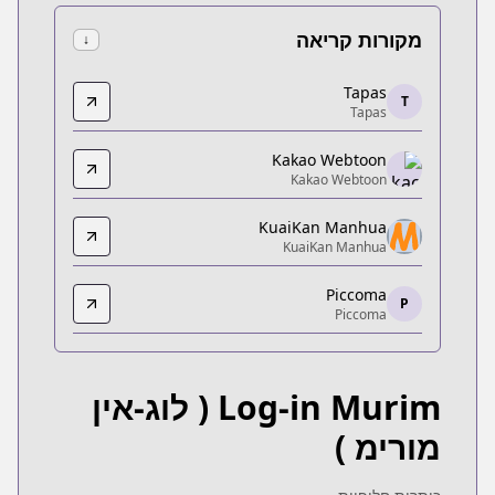
מקורות קריאה
↓
Tapas
Tapas
T
Tapas
Tapas
https://tapas.io/series/log-in-murim/info
Kakao Webtoon
Kakao Webtoon
Kakao Webtoon
Kakao Webtoon
n.kakao.com/content/로그인-무림/2384?tab=episode
KuaiKan Manhua
KuaiKan Manhua
KuaiKan Manhua
KuaiKan Manhua
Piccoma
https://www.kuaikanmanhua.com/web/topic/11042/
P
Piccoma
Piccoma
Piccoma
https://piccoma.com/web/product/55123
Log-in Murim
( לוג-אין
KakaoPage
KakaoPage
מורימ )
%B8%EC%9D%B8-%EB%AC%B4%EB%A6%BC/54872059