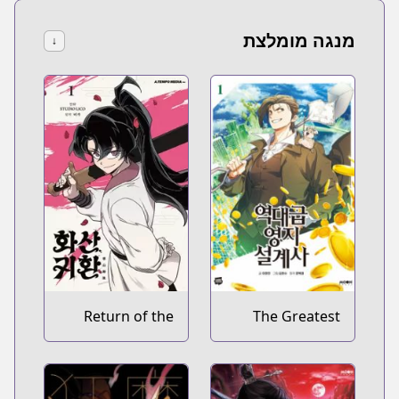
מנגה מומלצת
↓
Return of the
The Greatest
Blossoming
Estate Developer
Blade