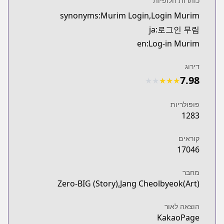
כותרות חלופיות
synonyms:Murim Login,Login Murim
ja:로그인 무림
en:Log-in Murim
דירוג
7.98
★
★
★
★
★
פופולריות
1283
קוראים
17046
מחבר
Zero-BIG (Story),Jang Cheolbyeok(Art)
הוצאה לאור
KakaoPage