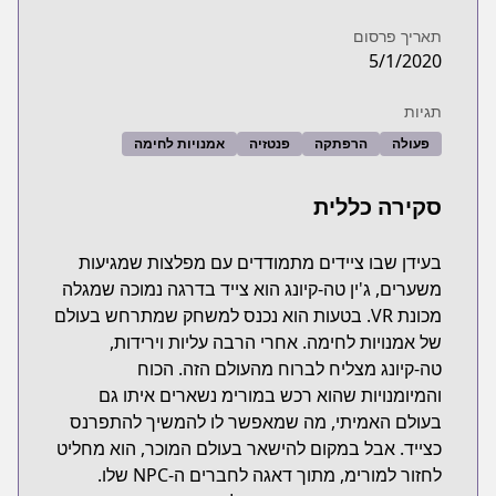
תאריך פרסום
5/1/2020
תגיות
פעולה
הרפתקה
פנטזיה
אמנויות לחימה
סקירה כללית
בעידן שבו ציידים מתמודדים עם מפלצות שמגיעות
משערים, ג'ין טה-קיונג הוא צייד בדרגה נמוכה שמגלה
מכונת VR. בטעות הוא נכנס למשחק שמתרחש בעולם
של אמנויות לחימה. אחרי הרבה עליות וירידות,
טה-קיונג מצליח לברוח מהעולם הזה. הכוח
והמיומנויות שהוא רכש במורימ נשארים איתו גם
בעולם האמיתי, מה שמאפשר לו להמשיך להתפרנס
כצייד. אבל במקום להישאר בעולם המוכר, הוא מחליט
לחזור למורימ, מתוך דאגה לחברים ה-NPC שלו.