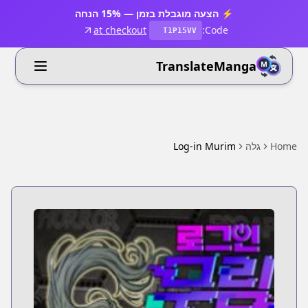
⚡ הצעה מוגבלת בזמן — 15% הנחה
at checkout
Code:
T1P15VV
TranslateManga
Home
גלה
Log-in Murim