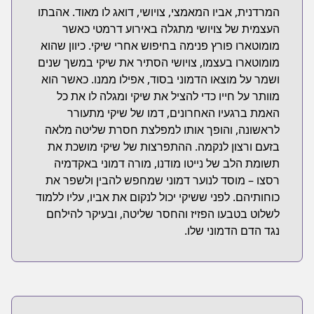
המרדנית, אביו המאמצי, צויושי, דואג לו מאוד. אהבתו
העצמית של צויושי מתגלה באירוע דרמטי כאשר
מומוטארו פורץ פנימה בחיפוש אחרי שיקי. כיוון שהוא
מומוטארו בעצמו, צויושי הסתיר את שיקי במשך שנים
ושמר על מוצאו הדמוני בסוד, אפילו ממנו. כאשר הוא
מוותר על חייו כדי להציל את שיקי ומגלה לו את כל
האמת ברגעיו האחרונים, דמו של שיקי מתעורר
לראשונה, והופך אותו למפלצת חסרת שליטה מלאה
בזעם ורצון לנקמה. ההתפרצות של שיקי מושכת את
תשומת הלב של נייטו מודנו, מורה דמוני באקדמיה
רסצו – מוסד לנוער דמוני שמחפש להבין ולשפר את
כוחותיהם. לפני ששיקי יכול לנקום את אביו, עליו ללמוד
לשלוט בטבעו הפזיז והחסר שליטה, ובעיקר להילחם
נגד הדם הדמוני שלו.