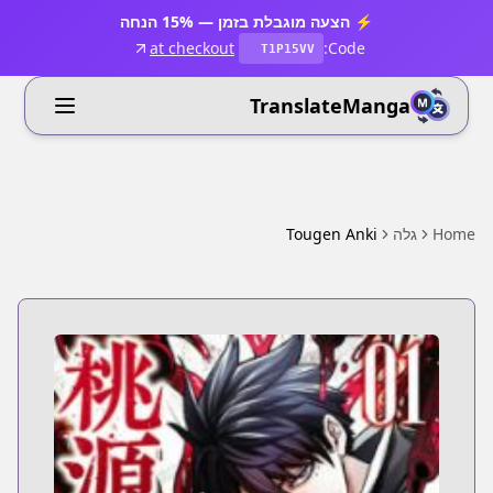
⚡ הצעה מוגבלת בזמן — 15% הנחה
at checkout
Code:
T1P15VV
TranslateManga
Home
גלה
Tougen Anki