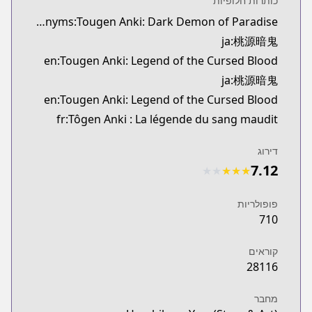
כותרות חלופיות
Kitsu
synonyms:Tougen Anki: Dark Demon of Paradise
https://kitsu.app/manga/59155
ja:桃源暗鬼
MangaUpdates
MangaUpdates
en:Tougen Anki: Legend of the Cursed Blood
s://www.mangaupdates.com/series.html?id=168526
ja:桃源暗鬼
Book☆Walker
en:Tougen Anki: Legend of the Cursed Blood
Book☆Walker
fr:Tôgen Anki : La légende du sang maudit
https://bookwalker.jp/series/267197/list
Official English
דירוג
Official English
7.12
★
★
★
★
★
com/series/tougen-anki-legend-of-the-cursed-blood
פופולריות
710
קוראים
28116
מחבר