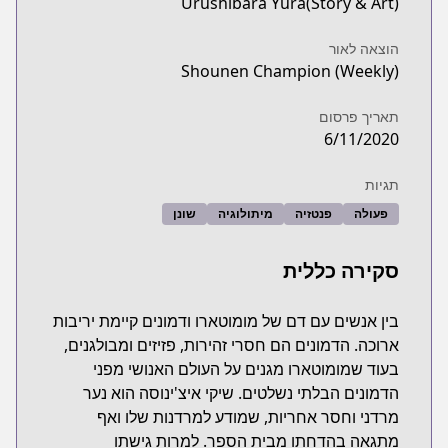
Urushibara Yura(Story & Art)
הוצאה לאור
Shounen Champion (Weekly)
תאריך פרסום
6/11/2020
תגיות
פעולה
פנטזיה
מיתולוגיה
שונן
סקירה כללית
בין אנשים עם דם של מומוטארו ודמונים קיימת יריבות
ארוכה. הדמונים הם חסרי זהירות, פזיזים ומבולגנים,
בעוד שמומוטארו מגנים על העולם האנושי מפני
הדמונים הבלתי נשלטים. שיקי איצ'ינוסה הוא נער
מרדני וחסר אחריות, שמודע למרדנות שלו ואף
מתגאה בהדחתו מבית הספר. למרות גישתו