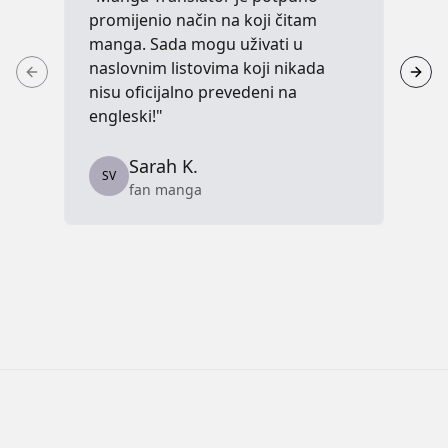
promijenio način na koji čitam
po
manga. Sada mogu uživati u
Mo
naslovnim listovima koji nikada
uza
nisu oficijalno prevedeni na
engleski!"
S
Sarah K.
SV
fan manga