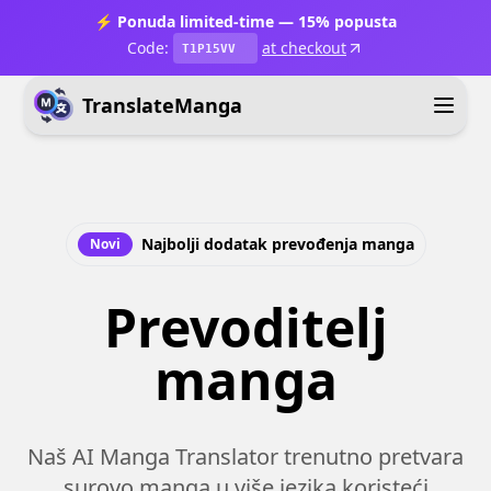
⚡ Ponuda limited-time — 15% popusta
Code:
at checkout
T1P15VV
TranslateManga
Najbolji dodatak prevođenja manga
Novi
Prevoditelj
manga
Naš AI Manga Translator trenutno pretvara
surovo manga u više jezika koristeći