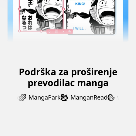
Podrška za proširenje
prevodilac manga
aDex
MangaPark
ManganRead
webtoon