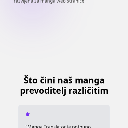
razvijena za manga web stranice
Što čini naš manga
prevoditelj različitim
"Manga Translator je potpuno
"K