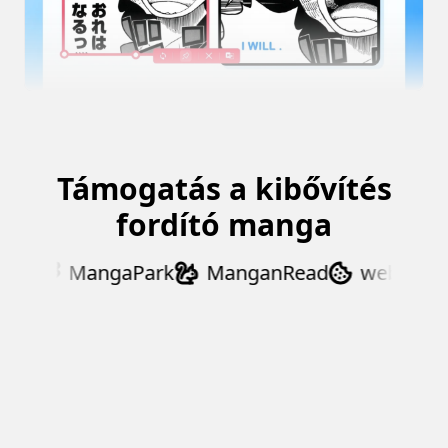
Támogatás a kibővítés
fordító manga
ex
MangaPark
ManganRead
webtoonsc