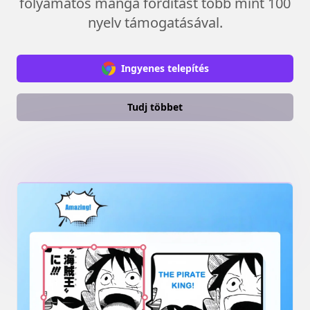
folyamatos manga fordítást több mint 100
nyelv támogatásával.
Ingyenes telepítés
Tudj többet