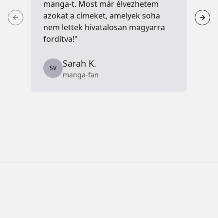
manga-t. Most már élvezhetem
me
azokat a címeket, amelyek soha
ha
nem lettek hivatalosan magyarra
fordítva!"
S
Sarah K.
SV
manga-fan