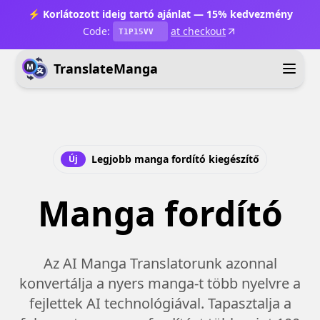
⚡ Korlátozott ideig tartó ajánlat — 15% kedvezmény
Code:
at checkout
T1P15VV
TranslateManga
Legjobb manga fordító kiegészítő
Új
Manga fordító
Az AI Manga Translatorunk azonnal
konvertálja a nyers manga-t több nyelvre a
fejlettek AI technológiával. Tapasztalja a