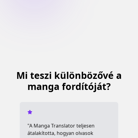
Mi teszi különbözővé a
manga fordítóját?
"A Manga Translator teljesen
"A
átalakította, hogyan olvasok
ta