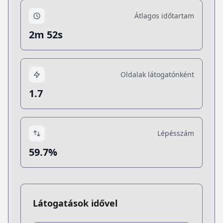
Átlagos időtartam
2m 52s
Oldalak látogatónként
1.7
Lépésszám
59.7%
Látogatások idővel