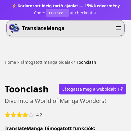
⚡ Korlátozott ideig tartó ajánlat — 15% kedvezmény
Code:
at checkout
T1P15VV
TranslateManga
Home
Támogatott manga oldalak
Toonclash
Toonclash
Látogassa meg a weboldalt
Dive into a World of Manga Wonders!
4.2
TranslateManga Támogatott funkciók: