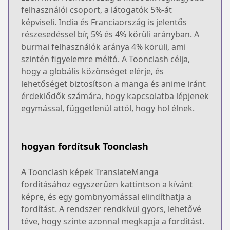
felhasználói csoport, a látogatók 5%-át
képviseli. India és Franciaország is jelentős
részesedéssel bír, 5% és 4% körüli arányban. A
burmai felhasználók aránya 4% körüli, ami
szintén figyelemre méltó. A Toonclash célja,
hogy a globális közönséget elérje, és
lehetőséget biztosítson a manga és anime iránt
érdeklődők számára, hogy kapcsolatba lépjenek
egymással, függetlenül attól, hogy hol élnek.
hogyan fordítsuk Toonclash
A Toonclash képek TranslateManga
fordításához egyszerűen kattintson a kívánt
képre, és egy gombnyomással elindíthatja a
fordítást. A rendszer rendkívül gyors, lehetővé
téve, hogy szinte azonnal megkapja a fordítást.