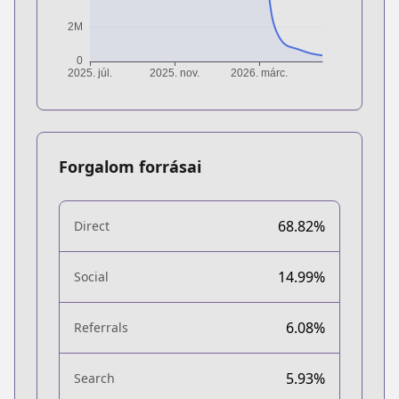
Forgalom forrásai
68.82%
Direct
14.99%
Social
6.08%
Referrals
5.93%
Search