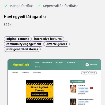
Manga fordítás
Képernyőkép fordítása
Havi egyedi látogatók:
355K
original content
interactive features
community engagement
diverse genres
user-generated stories