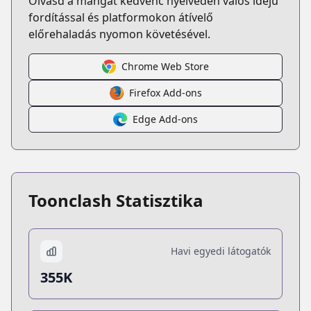
Olvasd a mangát kedvenc nyelveden valós idejű
fordítással és platformokon átívelő
előrehaladás nyomon követésével.
Chrome Web Store
Firefox Add-ons
Edge Add-ons
Toonclash Statisztika
Havi egyedi látogatók
355K