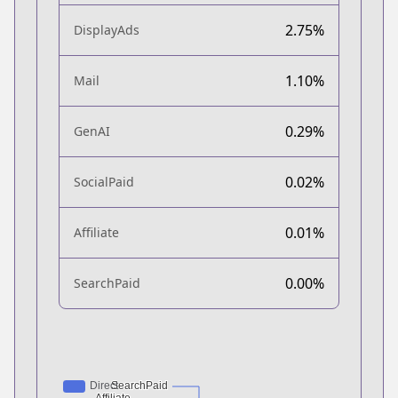
2.75%
DisplayAds
1.10%
Mail
0.29%
GenAI
0.02%
SocialPaid
0.01%
Affiliate
0.00%
SearchPaid