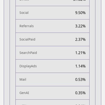
9.50%
Social
3.22%
Referrals
2.37%
SocialPaid
1.21%
SearchPaid
1.14%
DisplayAds
0.53%
Mail
0.35%
GenAI