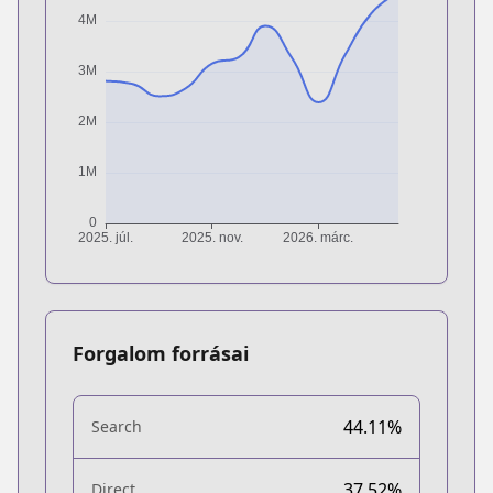
Forgalom forrásai
44.11%
Search
37.52%
Direct