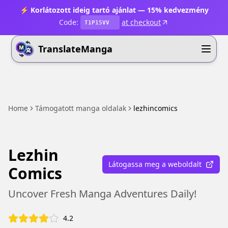
⚡ Korlátozott ideig tartó ajánlat — 15% kedvezmény
Code:
at checkout
T1P15VV
TranslateManga
Home
Támogatott manga oldalak
lezhincomics
Lezhin
Látogassa meg a weboldalt
Comics
Uncover Fresh Manga Adventures Daily!
4.2