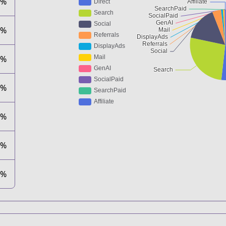
4%
9%
1%
1%
8%
1%
1%