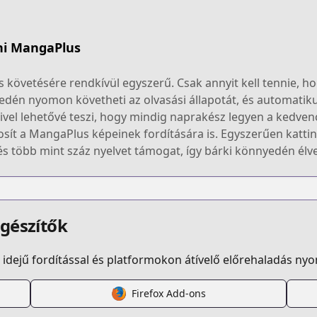
ni MangaPlus
övetésére rendkívül egyszerű. Csak annyit kell tennie, hog
edén nyomon követheti az olvasási állapotát, és automatikusa
ivel lehetővé teszi, hogy mindig naprakész legyen a kedve
sít a MangaPlus képeinek fordítására is. Egyszerűen kattint
 és több mint száz nyelvet támogat, így bárki könnyedén élv
egészítők
idejű fordítással és platformokon átívelő előrehaladás ny
Firefox Add-ons