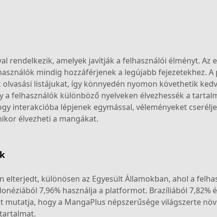
rendelkezik, amelyek javítják a felhasználói élményt. Az 
elhasználók mindig hozzáférjenek a legújabb fejezetekhez. A 
k olvasási listájukat, így könnyedén nyomon követhetik ke
ogy a felhasználók különböző nyelveken élvezhessék a tartal
ogy interakcióba lépjenek egymással, véleményeket cseréljen
ikor élvezheti a mangákat.
ok
 elterjedt, különösen az Egyesült Államokban, ahol a felhas
onéziából 7,96% használja a platformot. Brazíliából 7,82% 
azt mutatja, hogy a MangaPlus népszerűsége világszerte nö
tartalmat.