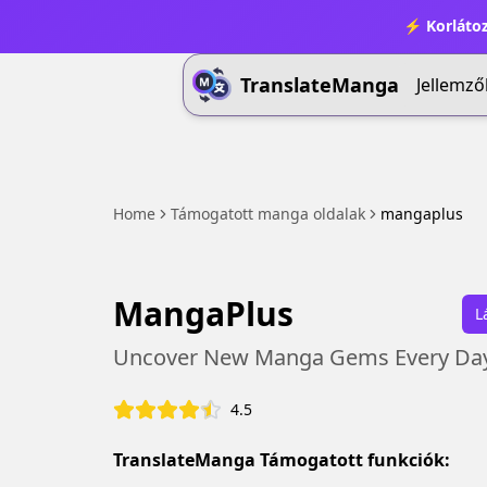
⚡ Korlátoz
TranslateManga
Jellemző
Home
Támogatott manga oldalak
mangaplus
MangaPlus
L
Uncover New Manga Gems Every Da
4.5
TranslateManga Támogatott funkciók: