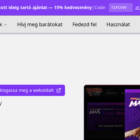
ott ideig tartó ajánlat — 15% kedvezmény
|
Code:
at
T1P15VV
k
Hívj meg barátokat
Fedezd fel
Használat
átogassa meg a weboldalt
y