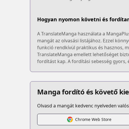
Hogyan nyomon követni és fordíta
A TranslateManga használata a MangaPlus k
mangát az olvasási listájához. Ezzel könny
funkció rendkívül praktikus és hasznos, m
TranslateManga emellett lehetőséget bizto
fordítást kap. A fordítási sebesség gyors,
Manga fordító és követő ki
Olvasd a mangát kedvenc nyelveden valós 
Chrome Web Store