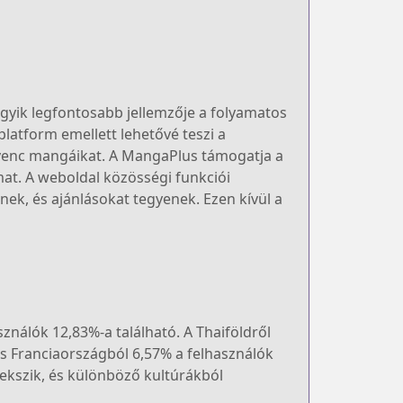
egyik legfontosabb jellemzője a folyamatos
platform emellett lehetővé teszi a
dvenc mangáikat. A MangaPlus támogatja a
mat. A weboldal közösségi funkciói
ek, és ajánlásokat tegyenek. Ezen kívül a
ználók 12,83%-a található. A Thaiföldről
és Franciaországból 6,57% a felhasználók
vekszik, és különböző kultúrákból