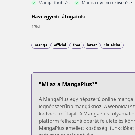
Manga fordítás
Manga nyomon követése
Havi egyedi látogatók:
13M
manga
official
free
latest
Shueisha
"Mi az a MangaPlus?"
A MangaPlus egy népszerű online manga pl
legnépszerűbb mangákhoz. A weboldal széle
kedvenc műfaját. A MangaPlus folyamatosan
platform felhasználóbarát felülete és kön
MangaPlus emellett közösségi funkciókat 