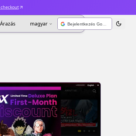
 checkout
Árazás
magyar
Bejelentkezés Google-fiókkal
Téma vált