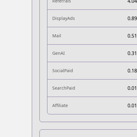
4.0
Referrals
0.8
DisplayAds
0.5
Mail
0.3
GenAI
0.1
SocialPaid
0.0
SearchPaid
0.0
Affiliate