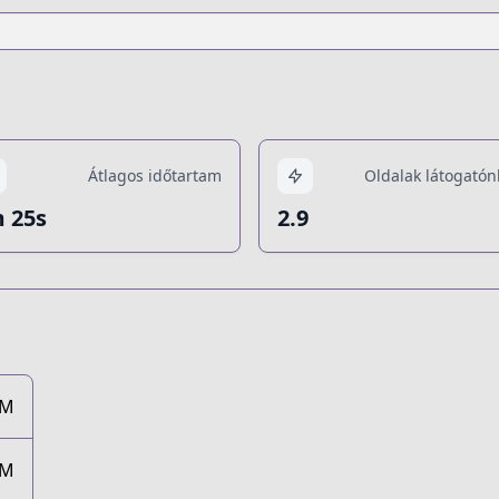
Átlagos időtartam
Oldalak látogatón
 25s
2.9
7M
7M