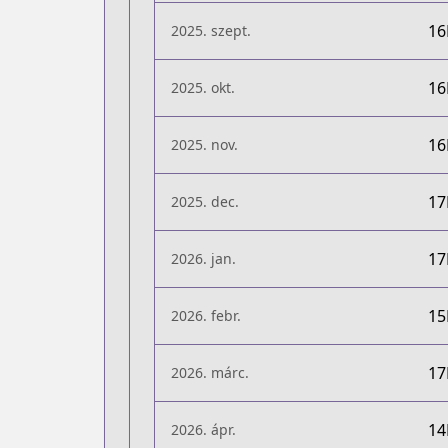
1
2025. szept.
1
2025. okt.
1
2025. nov.
1
2025. dec.
1
2026. jan.
1
2026. febr.
1
2026. márc.
1
2026. ápr.