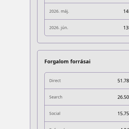
1
2026. máj.
1
2026. jún.
Forgalom forrásai
51.7
Direct
26.5
Search
15.7
Social