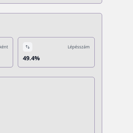
ként
Lépésszám
49.4%