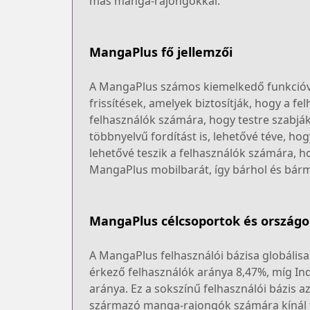
más manga-rajongókkal.
MangaPlus fő jellemzői
A MangaPlus számos kiemelkedő funkcióval 
frissítések, amelyek biztosítják, hogy a f
felhasználók számára, hogy testre szabjá
többnyelvű fordítást is, lehetővé téve, h
lehetővé teszik a felhasználók számára, h
MangaPlus mobilbarát, így bárhol és bárm
MangaPlus célcsoportok és ország
A MangaPlus felhasználói bázisa globálisan
érkező felhasználók aránya 8,47%, míg Ind
aránya. Ez a sokszínű felhasználói bázis 
származó manga-rajongók számára kínál 