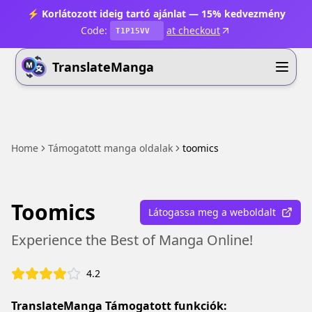
⚡ Korlátozott ideig tartó ajánlat — 15% kedvezmény
Code:
at checkout
T1P15VV
TranslateManga
Home
Támogatott manga oldalak
toomics
Toomics
Látogassa meg a weboldalt
Experience the Best of Manga Online!
4.2
TranslateManga Támogatott funkciók: