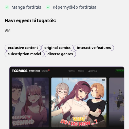
Manga fordítás
Képernyőkép fordítása
Havi egyedi látogatók:
9M
exclusive content
original comics
interactive features
subscription model
diverse genres