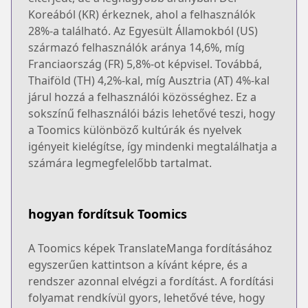
Koreából (KR) érkeznek, ahol a felhasználók
28%-a található. Az Egyesült Államokból (US)
származó felhasználók aránya 14,6%, míg
Franciaország (FR) 5,8%-ot képvisel. Továbbá,
Thaiföld (TH) 4,2%-kal, míg Ausztria (AT) 4%-kal
járul hozzá a felhasználói közösséghez. Ez a
sokszínű felhasználói bázis lehetővé teszi, hogy
a Toomics különböző kultúrák és nyelvek
igényeit kielégítse, így mindenki megtalálhatja a
számára legmegfelelőbb tartalmat.
hogyan fordítsuk Toomics
A Toomics képek TranslateManga fordításához
egyszerűen kattintson a kívánt képre, és a
rendszer azonnal elvégzi a fordítást. A fordítási
folyamat rendkívül gyors, lehetővé téve, hogy