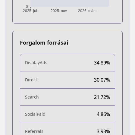
Forgalom forrásai
34.89%
DisplayAds
30.07%
Direct
21.72%
Search
4.86%
SocialPaid
3.93%
Referrals