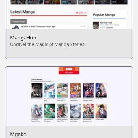
MangaHub
Unravel the Magic of Manga Stories!
Mgeko