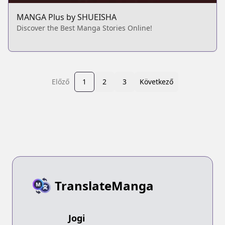
MANGA Plus by SHUEISHA
Discover the Best Manga Stories Online!
Előző
1
2
3
Következő
TranslateManga
Jogi