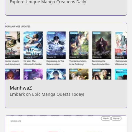
Explore Unique Manga Creations Daily
ManhwaZ
Embark on Epic Manga Quests Today!