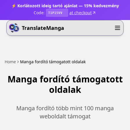
⚡ Korlátozott ideig tartó ajánlat — 15% kedvezmény
Code:
at checkout
T1P15VV
TranslateManga
Home
Manga fordító támogatott oldalak
Manga fordító támogatott
oldalak
Manga fordító több mint 100 manga
weboldalt támogat