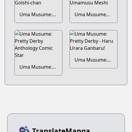
Uma Musume:
Uma Musume
Pisupisu☆Supisupi
Pretty Derby:
Golshi-chan
Umamusu Meshi
Uma Musume:
Uma Musume:
Pretty Derby -
Pretty Derby
Haru Urara
Anthology Comic
Ganbaru!
Star
TranslateManga