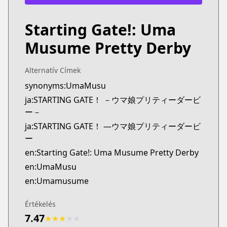
Starting Gate!: Uma
Musume Pretty Derby
Alternatív Címek
synonyms:UmaMusu
ja:STARTING GATE！ －ウマ娘プリティーダービ
ー－
ja:STARTING GATE！ ―ウマ娘プリティーダービ
ー
en:Starting Gate!: Uma Musume Pretty Derby
en:UmaMusu
en:Umamusume
Értékelés
7.47
★
★
★
★
★