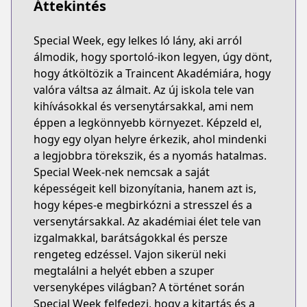
Áttekintés
Special Week, egy lelkes ló lány, aki arról
álmodik, hogy sportoló-ikon legyen, úgy dönt,
hogy átköltözik a Traincent Akadémiára, hogy
valóra váltsa az álmait. Az új iskola tele van
kihívásokkal és versenytársakkal, ami nem
éppen a legkönnyebb környezet. Képzeld el,
hogy egy olyan helyre érkezik, ahol mindenki
a legjobbra törekszik, és a nyomás hatalmas.
Special Week-nek nemcsak a saját
képességeit kell bizonyítania, hanem azt is,
hogy képes-e megbirkózni a stresszel és a
versenytársakkal. Az akadémiai élet tele van
izgalmakkal, barátságokkal és persze
rengeteg edzéssel. Vajon sikerül neki
megtalálni a helyét ebben a szuper
versenyképes világban? A történet során
Special Week felfedezi, hogy a kitartás és a