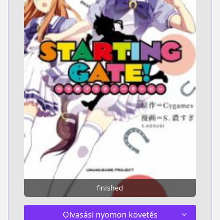
finished
Olvasási nyomon követés