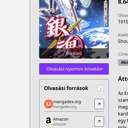
8.6
Olva
101
Kiad
Shou
finished
Címk
Akc
Olvasási nyomon követés
Átt
Olvasási források
↓
Az E
mangadex.org
szam
mangadex.org
mangadex.org
magá
mangadex.org
https://mangadex.org/title/f65444dc-
kard
Amazon
Amazon
egy 
Amazon
Amazon
már 