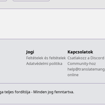
Gintama:
Kanketsu-hen -
Yorozuya yo
Eien Nare
Jogi
Kapcsolatok
Feltételek és feltételek
Csatlakozz a Discord
Adatvédelmi politika
Community-hoz
help@translatemang
online
 teljes fordítója - Minden jog fenntartva.