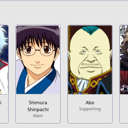
s.html?id=228
i
Shimura
Abo
Supporting
Shinpachi
Main