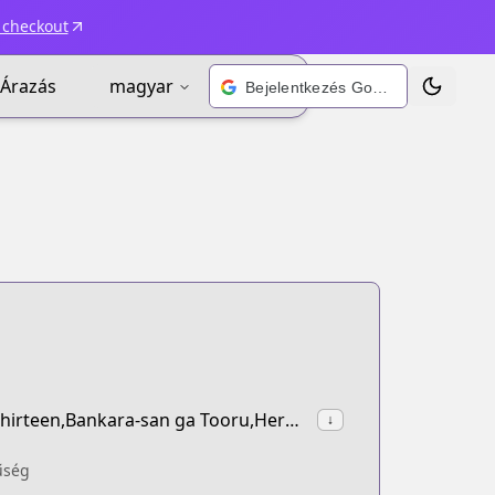
 checkout
Árazás
magyar
Bejelentkezés Google-fiókkal
Téma vált
synonyms:Dandelion,Shiro Kuro,Black and White,Shirokuro,13,Thirteen,Bankara-san ga Tooru,Here Comes Mr. Uncivilised,Silver Soul
↓
űség