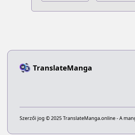
Z-gumi
Ginpachi-sensei
TranslateManga
Szerzői jog © 2025 TranslateManga.online - A manga