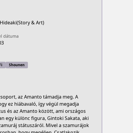
Hideaki(Story & Art)
el dátuma
03
Fi
Shounen
 csoport, az Amanto támadja meg. A
gy ez hiábavaló, így végül megadja
tus és az Amanto között, ami országos
n egy különc figura, Gintoki Sakata, aki
zamuráj státuszáról. Mivel a szamurájok
árosban, hogy megéljen. Csatlakozik