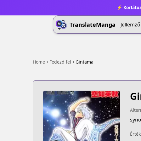
⚡ Korlátoz
TranslateManga
Jellemző
Home
Fedezd fel
Gintama
G
Alter
Érték