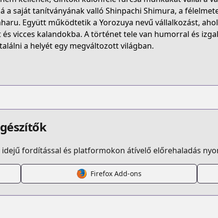
t/B07J4FHWXR
á a saját tanítványának valló Shinpachi Shimura, a félelmet
haru. Együtt működtetik a Yorozuya nevű vállalkozást, ah
t és vicces kalandokba. A történet tele van humorral és izg
/gintama
alálni a helyét egy megváltozott világban.
/132910/
pp/7447
egészítők
idejű fordítással és platformokon átívelő előrehaladás ny
Firefox Add-ons
/https://www.cdjapan.co.jp/product/NEOBK-2391481