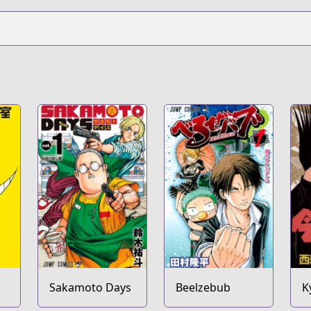
Sakamoto Days
Beelzebub
K
w