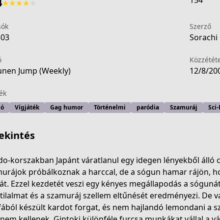
154
4
★
★
★
★
★
sók
Szerző
503
Sorachi 
ó
Közzétét
nen Jump (Weekly)
12/8/20
ék
ió
Vígjáték
Gag humor
Történelmi
paródia
Szamuráj
Sci-
ekintés
do-korszakban Japánt váratlanul egy idegen lényekből álló
urájok próbálkoznak a harccal, de a sógun hamar rájön, ho
t. Ezzel kezdetét veszi egy kényes megállapodás a sóguná
3694-4e31-a166-8afb2938ed55
tilalmat és a szamuráj szellem eltűnését eredményezi. De va
fából készült kardot forgat, és nem hajlandó lemondani a s
nem kellenek, Gintoki különféle furcsa munkákat vállal a v