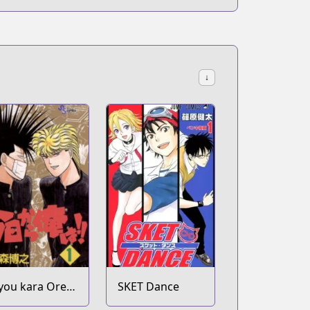
↓
you kara Ore
SKET Dance
a!!