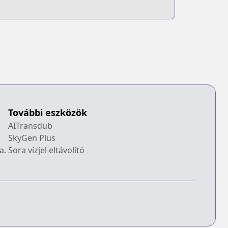
További eszközök
AITransdub
SkyGen Plus
a.
Sora vízjel eltávolító