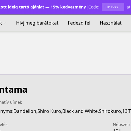
ott ideig tartó ajánlat — 15% kedvezmény
|
Code:
at
T1P15VV
k
Hívj meg barátokat
Fedezd fel
Használat
intama
natív Címek
elés
Népszer