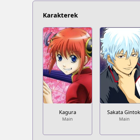
https://www.mangaupdates.com/serie
Book☆Walker
Karakterek
Book☆Walker
https://bookwalker.jp/series/13001/list
Official English
Official English
https://www.viz.com/gin-tama
Kagura
Sakata Gintok
Main
Main