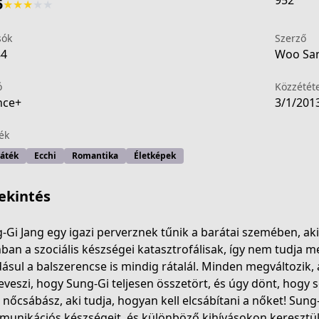
952
5
★
★
★
★
★
sók
Szerző
84
Woo San
ó
Közzétét
nce+
3/1/201
ék
játék
Ecchi
Romantika
Életképek
ekintés
-Gi Jang egy igazi perverznek tűnik a barátai szemében, aki
ban a szociális készségei katasztrofálisak, így nem tudja me
ásul a balszerencse is mindig rátalál. Minden megváltozik, 
eff5-4491-8abb-b529fa803b59
eveszi, hogy Sung-Gi teljesen összetört, és úgy dönt, hogy
i nőcsábász, aki tudja, hogyan kell elcsábítani a nőket! Sung-
unikációs készségeit, és különböző kihívásokon keresztül