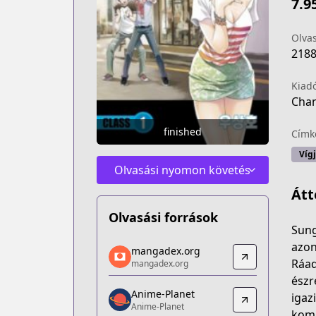
7.9
Olva
218
Kiad
Cha
finished
Címk
Víg
Olvasási nyomon követés
Átt
Olvasási források
Sung
mangadex.org
azon
mangadex.org
mangadex.org
Ráad
mangadex.org
https://mangadex.org/title/fcd90c82-
észr
Anime-Planet
Anime-Planet
igaz
Anime-Planet
Anime-Planet
komm