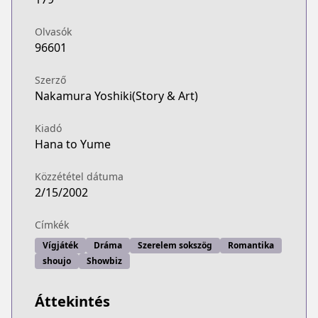
Olvasók
96601
Szerző
Nakamura Yoshiki(Story & Art)
Kiadó
Hana to Yume
Közzététel dátuma
2/15/2002
Címkék
Vígjáték
Dráma
Szerelem sokszög
Romantika
shoujo
Showbiz
Áttekintés