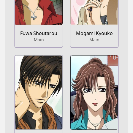
Fuwa Shoutarou
Mogami Kyouko
Main
Main