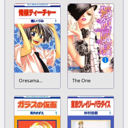
Shichihenge♥
Oresama
The One
Teacher