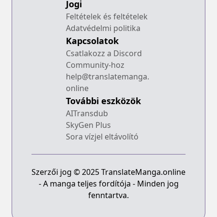
Jogi
Feltételek és feltételek
Adatvédelmi politika
Kapcsolatok
Csatlakozz a Discord
Community-hoz
help@translatemanga.
online
További eszközök
AITransdub
SkyGen Plus
Sora vízjel eltávolító
Szerzői jog © 2025 TranslateManga.online
- A manga teljes fordítója - Minden jog
fenntartva.