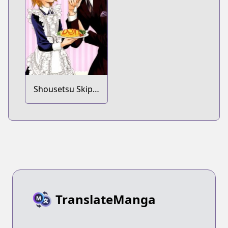
Shousetsu Skip
Beat!: Kyouko no
Zenryoku Full
Course!
TranslateManga