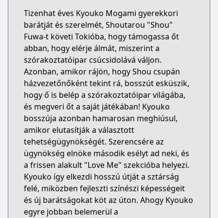
Tizenhat éves Kyouko Mogami gyerekkori
barátját és szerelmét, Shoutarou "Shou"
Fuwa-t követi Tokióba, hogy támogassa őt
abban, hogy elérje álmát, miszerint a
szórakoztatóipar csúcsidolává váljon.
Azonban, amikor rájön, hogy Shou csupán
házvezetőnőként tekint rá, bosszút esküszik,
hogy ő is belép a szórakoztatóipar világába,
és megveri őt a saját játékában! Kyouko
bosszúja azonban hamarosan meghiúsul,
amikor elutasítják a választott
tehetségügynökségét. Szerencsére az
ügynökség elnöke második esélyt ad neki, és
a frissen alakult "Love Me" szekcióba helyezi.
Kyouko így elkezdi hosszú útját a sztárság
felé, miközben fejleszti színészi képességeit
és új barátságokat köt az úton. Ahogy Kyouko
egyre jobban belemerül a