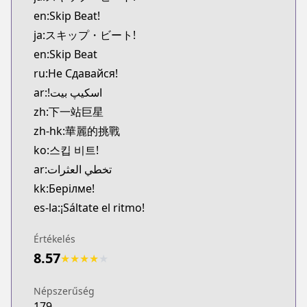
MangaUpdates
en:Skip Beat!
https://www.mangaupdates.com/series.html?id=3
ja:スキップ・ビート!
Book☆Walker
en:Skip Beat
Book☆Walker
ru:Не Сдавайся!
https://bookwalker.jp/series/16766/list
Official English
ar:!اسکیپ بیت
Official English
zh:下一站巨星
https://www.viz.com/skip-beat
zh-hk:華麗的挑戰
ko:스킵 비트!
ar:تخطي العثرات
kk:Берілме!
es-la:¡Sáltate el ritmo!
Értékelés
8.57
★
★
★
★
★
Népszerűség
179