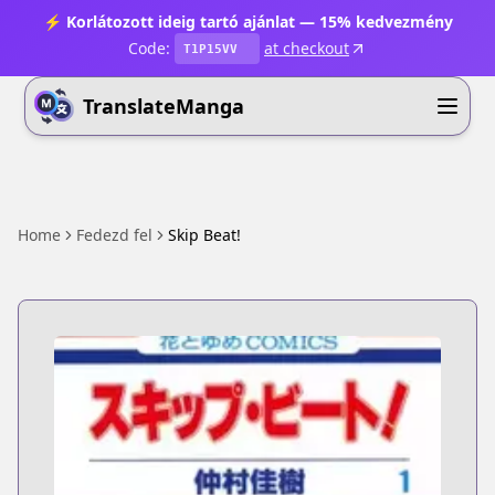
⚡ Korlátozott ideig tartó ajánlat — 15% kedvezmény
Code:
at checkout
T1P15VV
TranslateManga
Home
Fedezd fel
Skip Beat!