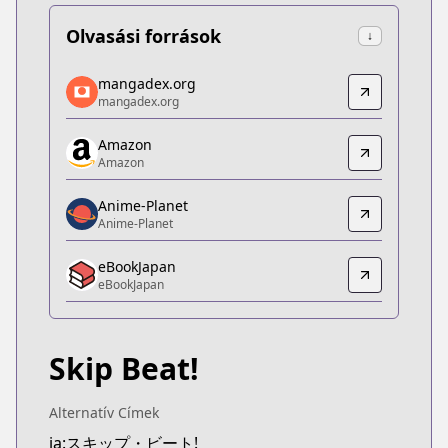
Olvasási források
↓
mangadex.org
mangadex.org
mangadex.org
mangadex.org
https://mangadex.org/title/9356fa3f-9ecd-4ff7-a7
Amazon
Amazon
Amazon
Amazon
https://www.amazon.co.jp/gp/product/B078MSHV
Anime-Planet
Anime-Planet
Anime-Planet
Anime-Planet
eBookJapan
https://www.anime-planet.com/manga/skip-beat
eBookJapan
eBookJapan
eBookJapan
https://ebookjapan.yahoo.co.jp/books/161504/
Skip Beat!
Kitsu
Kitsu
https://kitsu.app/manga/1388
Alternatív Címek
MangaUpdates
ja:スキップ・ビート!