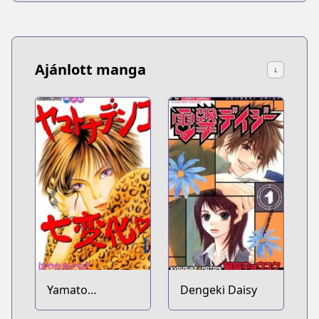
Ajánlott manga
↓
Yamato
Dengeki Daisy
Nadeshiko