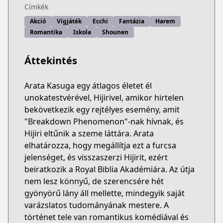
Címkék
Akció
Vígjáték
Ecchi
Fantázia
Harem
Romantika
Iskola
Shounen
Áttekintés
Arata Kasuga egy átlagos életet él
unokatestvérével, Hijirivel, amikor hirtelen
bekövetkezik egy rejtélyes esemény, amit
"Breakdown Phenomenon"-nak hívnak, és
Hijiri eltűnik a szeme láttára. Arata
elhatározza, hogy megállítja ezt a furcsa
jelenséget, és visszaszerzi Hijirit, ezért
beiratkozik a Royal Biblia Akadémiára. Az útja
nem lesz könnyű, de szerencsére hét
gyönyörű lány áll mellette, mindegyik saját
varázslatos tudományának mestere. A
történet tele van romantikus komédiával és