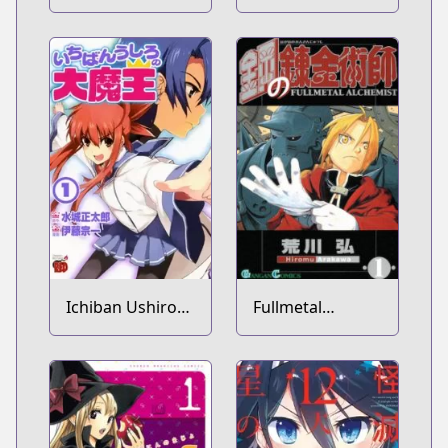
Shiru Sekai
Ichiban Ushiro
Fullmetal
no Daimaou
Alchemist