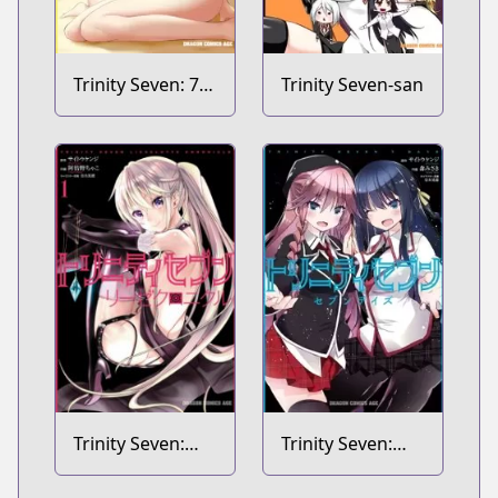
Trinity Seven: 7-
Trinity Seven-san
nin no
Mashotsukai
Comic Anthology
Trinity Seven:
Trinity Seven:
Liese Chronicle
Seven Days