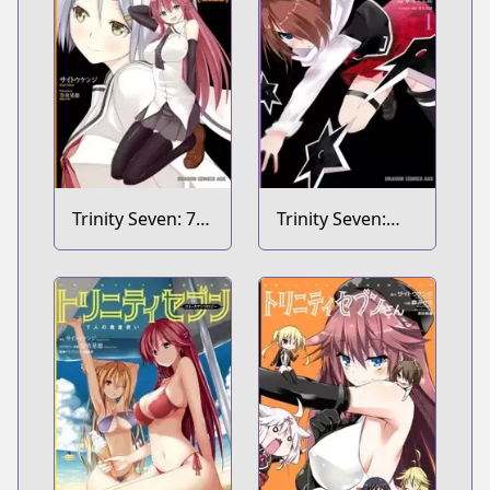
Trinity Seven: 7-
Trinity Seven:
nin no
Levi Ninden
Mashotsukai
The Novel