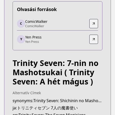
Olvasási források
ComicWalker
ComicWalker
C
ComicWalker
ComicWalker
https://comic-walker.com/detail/KC_003186_S?ep
Yen Press
Yen Press
Y
Yen Press
Yen Press
https://yenpress.com/series/trinity-seven
Trinity Seven: 7-nin no
Mashotsukai
( Trinity
Seven: A hét mágus )
Alternatív Címek
synonyms:Trinity Seven: Shichinin no Mashotsukai,7-nin no Mahoutsukai
ja:トリニティセブン 7人の魔書使い