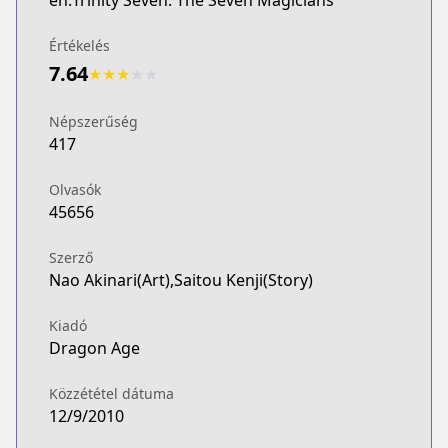
en:Trinity Seven: The Seven Magicians
Értékelés
7.64
★
★
★
★
★
Népszerűség
417
Olvasók
45656
Szerző
Nao Akinari(Art),Saitou Kenji(Story)
Kiadó
Dragon Age
Közzététel dátuma
12/9/2010