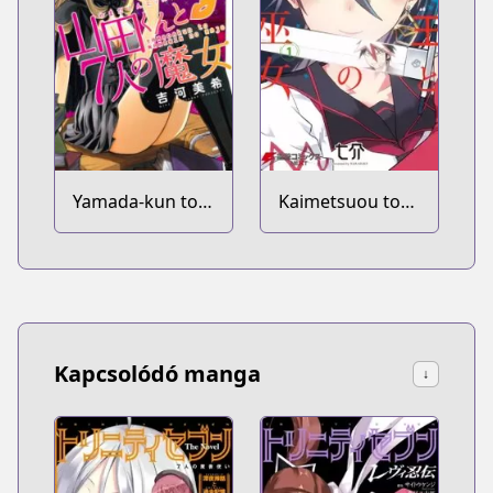
Yamada-kun to
Kaimetsuou to
7-nin no Majo
12-nin no Hoshi
no Miko
Kapcsolódó manga
↓