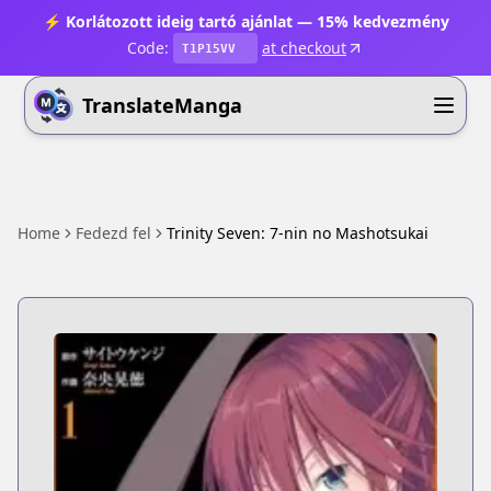
⚡ Korlátozott ideig tartó ajánlat — 15% kedvezmény
Code:
at checkout
T1P15VV
TranslateManga
Home
Fedezd fel
Trinity Seven: 7-nin no Mashotsukai