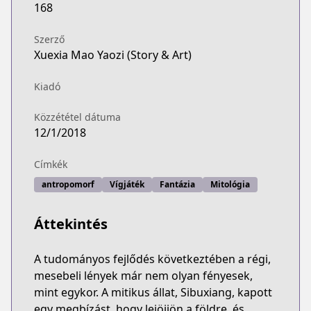
168
Szerző
Xuexia Mao Yaozi (Story & Art)
Kiadó
Közzététel dátuma
12/1/2018
Címkék
antropomorf
Vígjáték
Fantázia
Mitológia
Áttekintés
A tudományos fejlődés következtében a régi,
mesebeli lények már nem olyan fényesek,
mint egykor. A mitikus állat, Sibuxiang, kapott
egy megbízást, hogy lejöjjön a földre, és