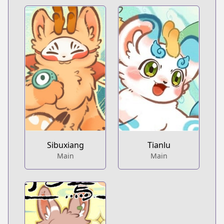
Sibuxiang
Tianlu
Main
Main