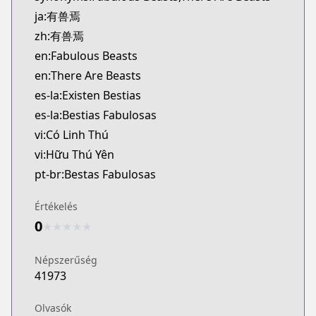
ja:有兽焉
zh:有兽焉
en:Fabulous Beasts
en:There Are Beasts
es-la:Existen Bestias
es-la:Bestias Fabulosas
vi:Có Linh Thú
vi:Hữu Thú Yên
pt-br:Bestas Fabulosas
Értékelés
0
★
★
★
★
★
Népszerűség
41973
Olvasók