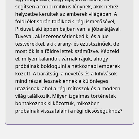
segítsen a többi mitikus lénynek, akik nehéz
helyzetbe kerültek az emberek világában. A
földi élet során találkozik régi ismerősével,
Pixiuval, aki éppen bajban van, a jóbarátjával,
Tuyeval, aki szerencsétlenkedik, és a Jue
testvérekkel, akik arany- és ezüstszínűek, de
most ők is a földre lettek száműzve. Képzeld
el, milyen kalandok várnak rájuk, ahogy
próbálnak boldogulni a hétköznapi emberek
között! A barátság, a nevetés és a kihívások
mind részei lesznek ennek a különleges
utazásnak, ahol a régi mítoszok és a modern
világ találkozik. Milyen izgalmas történetek
bontakoznak ki közöttük, miközben
próbálnak visszatalálni a régi dicsőségükhöz?