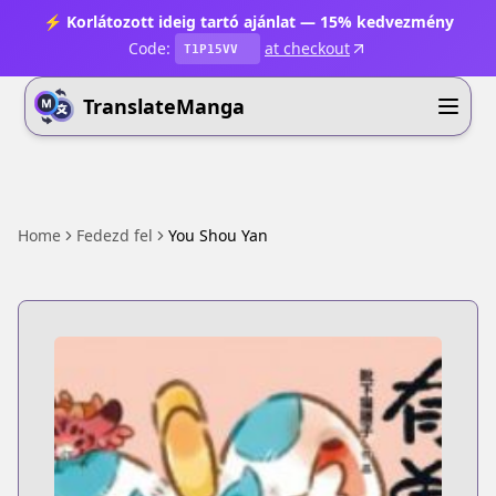
⚡ Korlátozott ideig tartó ajánlat — 15% kedvezmény
Code:
at checkout
T1P15VV
TranslateManga
Home
Fedezd fel
You Shou Yan