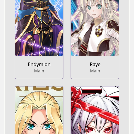
Endymion
Raye
Main
Main