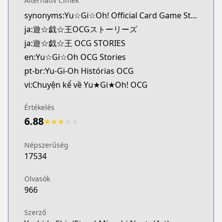
Alternatív Címek
MangaUpdates
synonyms:Yu☆Gi☆Oh! Official Card Game Stories
https://www.mangaupdates.com/series.html?id=t
ja:遊☆戯☆王OCGストーリーズ
Book☆Walker
Book☆Walker
ja:遊☆戯☆王 OCG STORIES
https://bookwalker.jp/series/384244/list
en:Yu☆Gi☆Oh OCG Stories
pt-br:Yu-Gi-Oh Histórias OCG
vi:Chuyện kể về Yu★Gi★Oh! OCG
Értékelés
6.88
★
★
★
★
★
Népszerűség
17534
Olvasók
966
Szerző