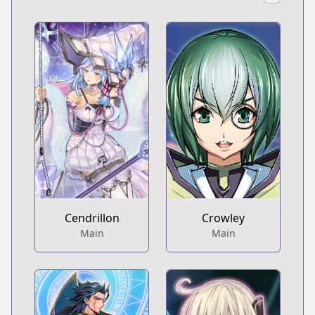
Cendrillon
Crowley
Main
Main