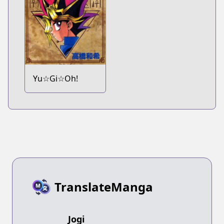
Yu☆Gi☆Oh!
TranslateManga
Jogi