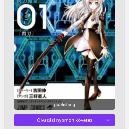
publishing
Olvasási nyomon követés