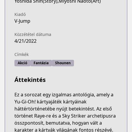
Yoshida Shin(Story),Miyoshi Naoto(Art)
Kiadó
V-Jump
Közzététel dátuma
4/21/2022
Címkék
Akció
Fantázia
Shounen
Áttekintés
Ez a sorozat egy izgalmas antológia, amely a
Yu-Gi-Oh! kártyajáték kártyáinak
háttértörténetébe nyújt betekintést. Az első
történet Raye-re és a Sky Striker archetipusra
összpontosít, bemutatva, hogyan vált a
karakter a kártyák világának fontos részévé.