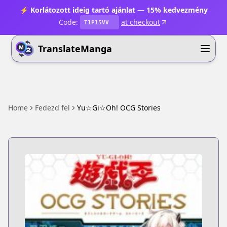
⚡ Korlátozott ideig tartó ajánlat — 15% kedvezmény
Code:
at checkout
T1P15VV
TranslateManga
Home
Fedezd fel
Yu☆Gi☆Oh! OCG Stories